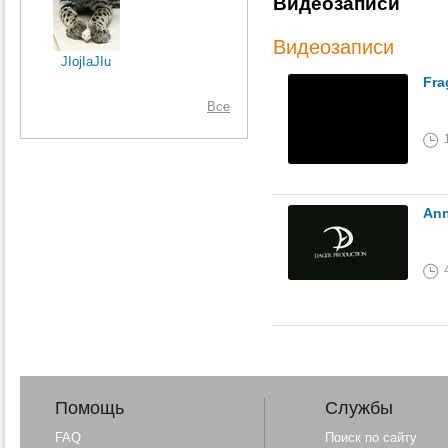
Видеозаписи
Видеозаписи
JIojIaJIu
Fra
Все
Ann
Помощь
Службы
FAQ
Поиск по сайту