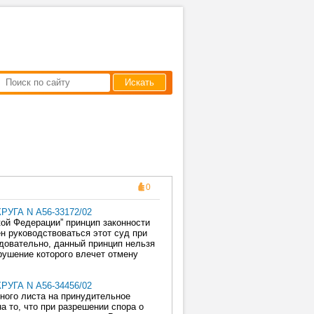
Искать
0
ГА N А56-33172/02
кой Федерации” принцип законности
 руководствоваться этот суд при
довательно, данный принцип нельзя
рушение которого влечет отмену
ГА N А56-34456/02
ного листа на принудительное
а то, что при разрешении спора о