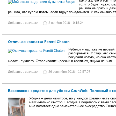
Как я жалею о том, чт
то, что будет нужно м
решила не брать и даж
решила, что куплю потом, если вдруг понадобится. И как обычно э
Добавить в закладки
2 ноября 2018 г. 0:15:24
Отличная кроватка Feretti Chaton
Ребенок у нас уже не первый
разбираемся. У старшего сын
покупали новую, но она част
желать лучшего. Отваливались реечки в бортиках, ящика не был
Добавить в закладки
26 сентября 2018 г. 12:57:07
Безопасное средство для уборки GrunWelt. Полезный отз
Уборка – дело нехитрое, но у каждой хозяйки есть сво
максимально быстро. Сегодня я поделюсь с вами сво
мне помогает одно замечательное экосредство GrunWe