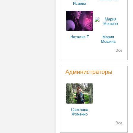
Исаева
Наталия Т
Мария
Мошина
Все
Администраторы
Светлана
Фоменко
Все