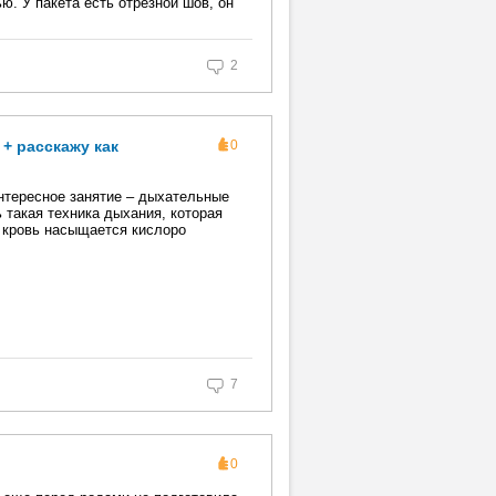
ю. У пакета есть отрезной шов, он
2
+ расскажу как
0
нтересное занятие – дыхательные
ь такая техника дыхания, которая
 кровь насыщается кислоро
7
0