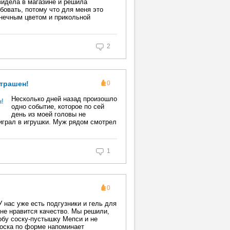
видела в магазине и решила
бовать, потому что для меня это
олнечным цветом и прикольной
2
страшен!
0
Несколько дней назад произошло
одно событие, которое по сей
день из моей головы не
играл в игрушки. Муж рядом смотрел
1
0
 нас уже есть подгузники и гель для
не нравится качество. Мы решили,
обу соску-пустышку Мепси и не
соска по форме напоминает