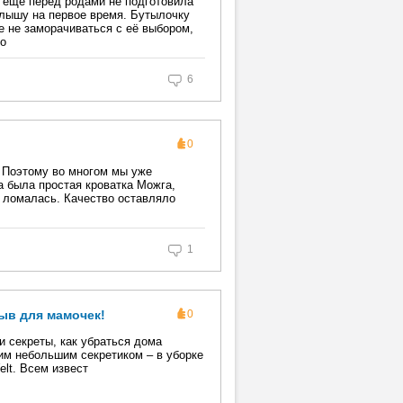
о еще перед родами не подготовила
алышу на первое время. Бутылочку
е не заморачиваться с её выбором,
то
6
0
. Поэтому во многом мы уже
а была простая кроватка Можга,
о ломалась. Качество оставляло
1
ыв для мамочек!
0
и секреты, как убраться дома
им небольшим секретиком – в уборке
lt. Всем извест