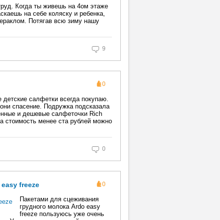
труд. Когда ты живешь на 4ом этаже
скаешь на себе коляску и ребенка,
Гераклом. Потягав всю зиму нашу
9
0
 детские салфетки всегда покупаю.
 они спасение. Подружка подсказала
енные и дешевые салфеточки Rich
за стоимость менее ста рублей можно
0
easy freeze
0
Пакетами для сцеживания
грудного молока Ardo easy
freeze пользуюсь уже очень