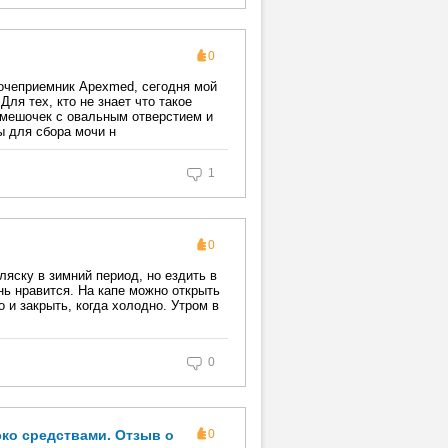
0
очеприемник Apexmed, сегодня мой
Для тех, кто не знает что такое
 мешочек с овальным отверстием и
ы для сбора мочи н
1
0
ляску в зимний период, но ездить в
нь нравится. На капе можно открыть
о и закрыть, когда холодно. Утром в
0
эко средствами. Отзыв о
0