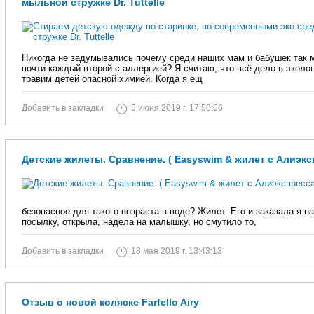
мыльной стружке Dr. Tuttelle
Никогда не задумывались почему среди наших мам и бабушек так 
почти каждый второй с аллергией? Я считаю, что всё дело в эколог
травим детей опасной химией. Когда я ещ
Добавить в закладки
5 июня 2019 г. 17:50:56
Детские жилеты. Сравнение. ( Easyswim & жилет с Алиэкс
безопасное для такого возраста в воде? Жилет. Его и заказала я н
посылку, открыла, надела на малышку, но смутило то,
Добавить в закладки
18 мая 2019 г. 13:43:13
Отзыв о новой коляске Farfello Airy