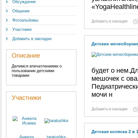
Обсуждение
«YogaHealthlin
Общение
Фотоальбомы
Добавить в закладки
Участники
Добавить в закладки
Детские мочесборни
Описание
Делимся впечатлениями о
будет о нем.Дл
пользовании детскими
товарами
мешочек с ова
Педиатрически
мочи н
Участники
Добавить в закладки
Детская коляска 2 в 1
Анжела
taratushka