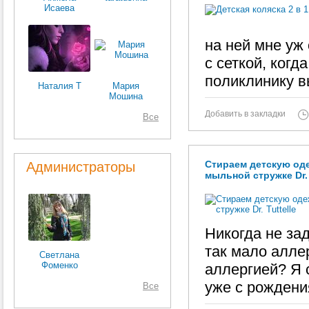
Исаева
на ней мне уж
с сеткой, когд
поликлинику в
Наталия Т
Мария
Мошина
Добавить в закладки
Все
Стираем детскую оде
Администраторы
мыльной стружке Dr. 
Никогда не за
так мало алле
Светлана
Фоменко
аллергией? Я с
уже с рождени
Все