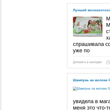
Лучший молокоотсос 
М
М
с
х
спрашивала со
уже по
Добавить в закладки
Шампунь на молоке Gre
увидела в маг
меня это что-т