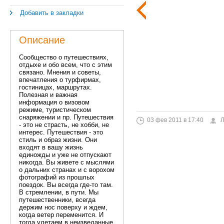
Добавить в закладки
Описание
Сообщество о путешествиях,
отдыхе и обо всем, что с этим
связано. Мнения и советы,
впечатления о турфирмах,
гостиницах, маршрутах.
Полезная и важная
информация о визовом
режиме, туристическом
снаряжении и пр. Путешествия
03 фев 2011 в 17:40
Л
- это не страсть, не хобби, не
интерес. Путешествия - это
стиль и образ жизни. Они
входят в вашу жизнь
единожды и уже не отпускают
никогда. Вы живете с мыслями
о дальних странах и с ворохом
фотографий из прошлых
поездок. Вы всегда где-то там.
В стремлении, в пути. Мы
путешественники, всегда
держим нос поверху и ждем,
когда ветер переменится. И
тогда улетаем в неизведанные