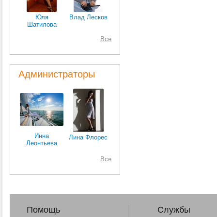
Юля
Влад Лесков
Шатилова
Все
Администраторы
Инна
Лина Флорес
Леонтьева
Все
Помощь
Службы