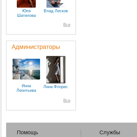
Юля
Влад Лесков
Шатилова
Все
Администраторы
Инна
Лина Флорес
Леонтьева
Все
Помощь
Службы