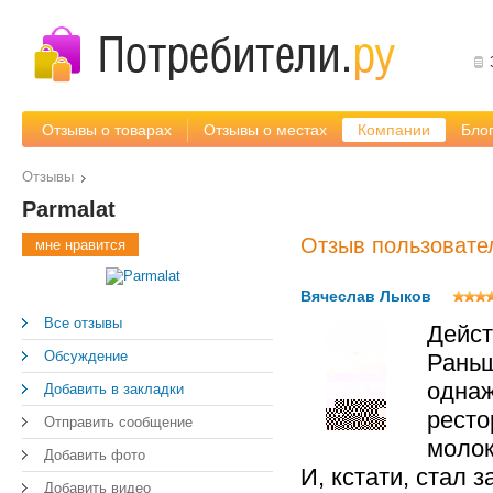
Отзывы о товарах
Отзывы о местах
Компании
Бло
Отзывы
Parmalat
Отзыв пользовате
мне нравится
Вячеслав Лыков
Все отзывы
Дейст
Обсуждение
Раньш
однаж
Добавить в закладки
ресто
Отправить сообщение
молок
Добавить фото
И, кстати, стал 
Добавить видео