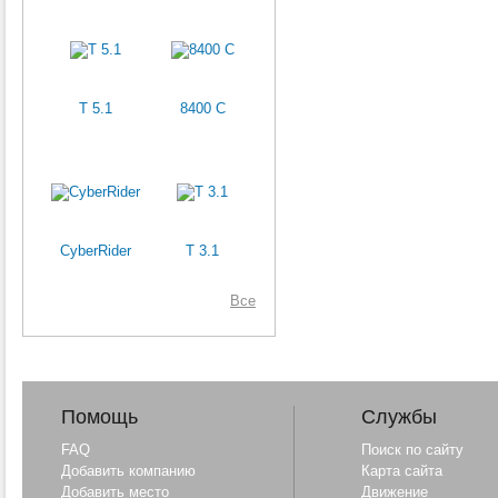
T 5.1
8400 C
CyberRider
T 3.1
Все
Помощь
Службы
FAQ
Поиск по сайту
Добавить компанию
Карта сайта
Добавить место
Движение