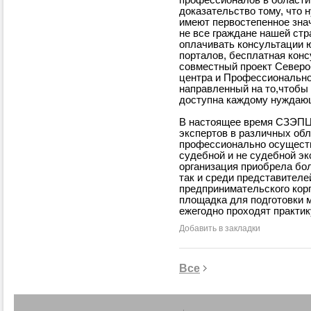
профессионалов в области
доказательство тому, что 
имеют первостепенное зна
не все граждане нашей стр
оплачивать консультации ю
порталов, бесплатная конс
совместный проект Северо
центра и Профессионально
направленный на то,чтобы
доступна каждому нуждающ
В настоящее время СЗЭПЦ-
экспертов в различных обл
профессионально осущест
судебной и не судебной эк
организация приобрела бол
так и среди представителе
предпринимательского корп
площадка для подготовки 
ежегодно проходят практи
Добавить в закладки
Все