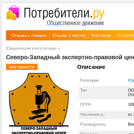
Отзывы о товарах
Отзывы о местах
Компании
Потреби
Юридические консультации
Северо-Западный экспертно-правовой це
Описание
мне нравится
Категории:
Юр
Тип:
ОО
От
ОГРН:
10
Численность:
от 
Руководитель:
Ве