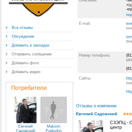
Описание:
-э
-с
-ю
по
E-mail:
eve
Все отзывы
(sz
Обсуждение
se
(hn
Добавить в закладки
Отправить сообщение
Номер телефона:
(81
((8
Добавить фото
(81
Добавить видео
Сайты:
htt
(sz
Потребители
htt
Отзывы о компании
Евгений Садовский
СЗЭПЦ - С
Евгений
Maksim
центр
Садовский
Pudovkin