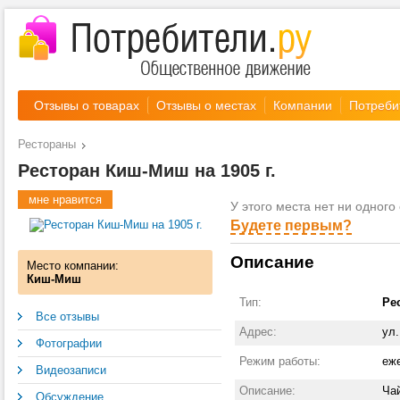
Отзывы о товарах
Отзывы о местах
Компании
Потреби
Рестораны
Ресторан Киш-Миш на 1905 г.
мне нравится
У этого места нет ни одного 
Будете первым?
Описание
Место компании:
Киш-Миш
Тип:
Ре
Все отзывы
Адрес:
ул.
Фотографии
Режим работы:
еже
Видеозаписи
Описание:
Чай
Обсуждение