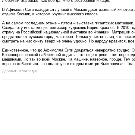
любимый Starbucks. Как всегда, много ресторанов и кафе.
В Афимолл Сити находится лучший в Москве десятизальный кинотеатр 
отдыха Космик, в котором боулинг высокого класса.
А на самом последнем этаже – пятом – выставка гигантских матрешек.
Создал эту инсталляцию режиссер-художник Борис Краснов. В 2010 г
страну на Российской национальной выставке во Франции. Матрешки о
представляет русских город мастеров. Только у них нет лиц, что неск
смотреть на них снизу вверх не очень удобно. Но народу нравится, в
Единственное, что до Афимолла Сити добраться невероятно трудно. О
Краснопресненской набережной ходить – тот еще стресс – нет переход
машинами. Но так во всей Москве. На машине, наверное, проще. Тем бо
хорошо добираться – он вплотную с входом в метро Выставочная. Толь
Добавить в закладки