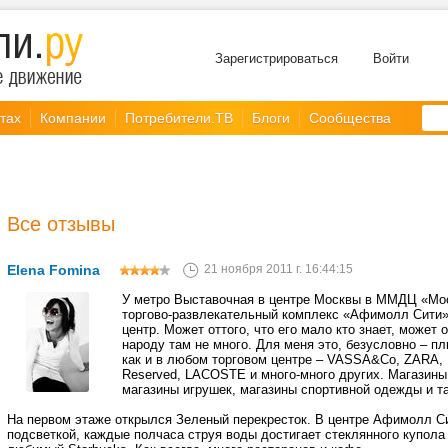
Зарегистрироваться
Войти
тах
Компании
Потребители.ТВ
Блоги
Сообщества
Все отзывы
Elena Fomina
21 ноября 2011 г. 16:44:15
У метро Выставочная в центре Москвы в ММДЦ «Мос
торгово-развлекательный комплекс «Афимолл Сити».
центр. Может оттого, что его мало кто знает, может о
народу там не много. Для меня это, безусловно – пл
как и в любом торговом центре – VASSA&Co, ZARA, 
Reserved, LACOSTE и много-много других. Магазины 
магазины игрушек, магазины спортивной одежды и та
На первом этаже открылся Зеленый перекресток. В центре Афимолл 
подсветкой, каждые полчаса струя воды достигает стеклянного купола 