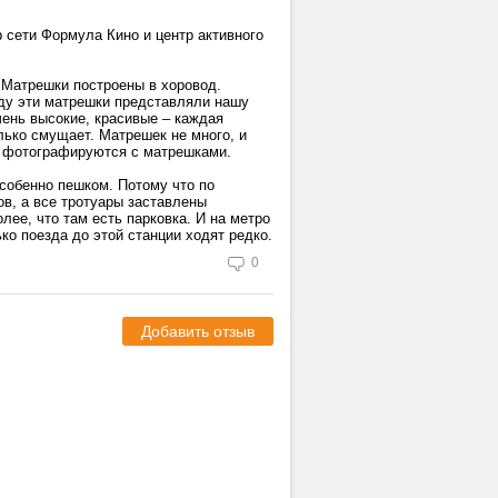
сети Формула Кино и центр активного
 Матрешки построены в хоровод.
оду эти матрешки представляли нашу
чень высокие, красивые – каждая
олько смущает. Матрешек не много, и
се фотографируются с матрешками.
собенно пешком. Потому что по
ов, а все тротуары заставлены
лее, что там есть парковка. И на метро
ко поезда до этой станции ходят редко.
0
Добавить отзыв