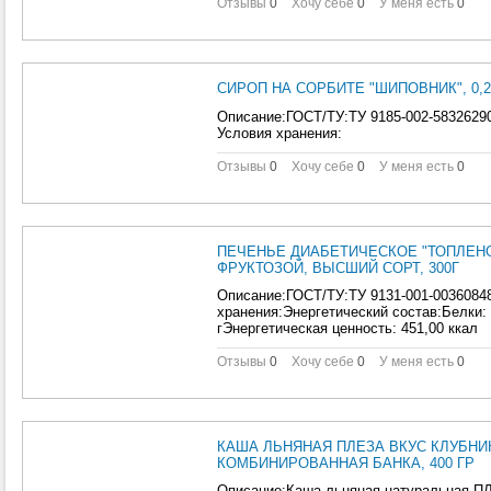
Отзывы
0
Хочу себе
0
У меня есть
0
СИРОП НА СОРБИТЕ "ШИПОВНИК", 0,2
Описание:ГОСТ/ТУ:ТУ 9185-002-58326290
Условия хранения:
Отзывы
0
Хочу себе
0
У меня есть
0
ПЕЧЕНЬЕ ДИАБЕТИЧЕСКОЕ "ТОПЛЕН
ФРУКТОЗОЙ, ВЫСШИЙ СОРТ, 300Г
Описание:ГОСТ/ТУ:ТУ 9131-001-00360848
хранения:Энергетический состав:Белки: 
гЭнергетическая ценность: 451,00 ккал
Отзывы
0
Хочу себе
0
У меня есть
0
КАША ЛЬНЯНАЯ ПЛЕЗА ВКУС КЛУБНИ
КОМБИНИРОВАННАЯ БАНКА, 400 ГР
Описание:Каша льняная натуральная ПЛ