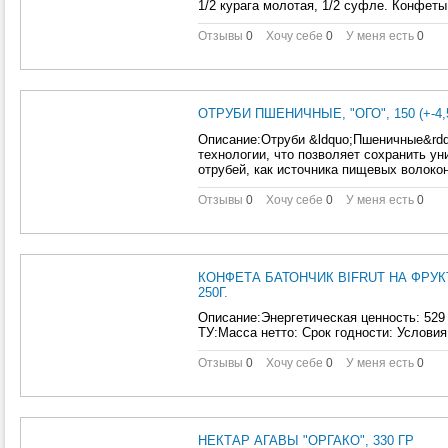
1/2 курага молотая, 1/2 суфле. Конфет
Отзывы
0
Хочу себе
0
У меня есть
0
ОТРУБИ ПШЕНИЧНЫЕ, "ОГО", 150 (+-4,
Описание:Отруби &ldquo;Пшеничные&rdq
технологии, что позволяет сохранить у
отрубей, как источника пищевых волоко
Отзывы
0
Хочу себе
0
У меня есть
0
КОНФЕТА БАТОНЧИК BIFRUT НА ФРУ
250Г.
Описание:Энергетическая ценность: 529
ТУ:Масса нетто: Срок годности: Условия
Отзывы
0
Хочу себе
0
У меня есть
0
НЕКТАР АГАВЫ "ОРГАКО", 330 ГР