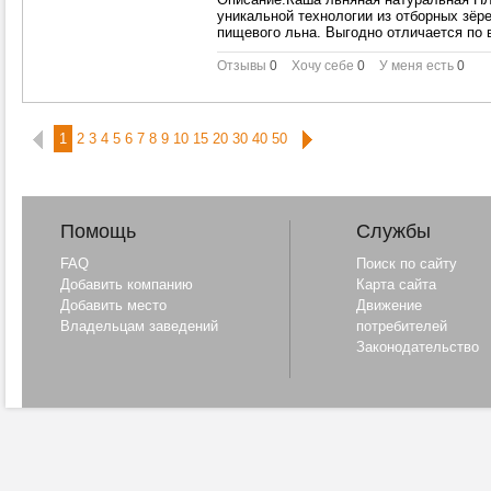
уникальной технологии из отборных зёр
пищевого льна. Выгодно отличается по в
Отзывы
0
Хочу себе
0
У меня есть
0
1
2
3
4
5
6
7
8
9
10
15
20
30
40
50
Помощь
Службы
FAQ
Поиск по сайту
Добавить компанию
Карта сайта
Добавить место
Движение
Владельцам заведений
потребителей
Законодательство