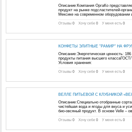
Описание:Компания ОргаКо представляе
продукт на рынке подсластителей-орган
Мексике на современном оборудовании и
Отзывы
0
Хочу себе
0
У меня есть
0
КОНФЕТЫ ЭЛИТНЫЕ "РАМИР" НА ФРУК
Описание:Энергетическая ценность: 186
продукты питания высшего классаГОСТ/Т
Условия хранения:
Отзывы
0
Хочу себе
0
У меня есть
0
ВЕЛЛЕ ПИТЬЕВОЙ С КЛУБНИКОЙ «ВЕЛ
Описание:Специально отобранные сорта 
чистейшая вода и ягоды для вкуса и уси
био-овсяный продукт. В основе Velle – о
Отзывы
0
Хочу себе
0
У меня есть
0