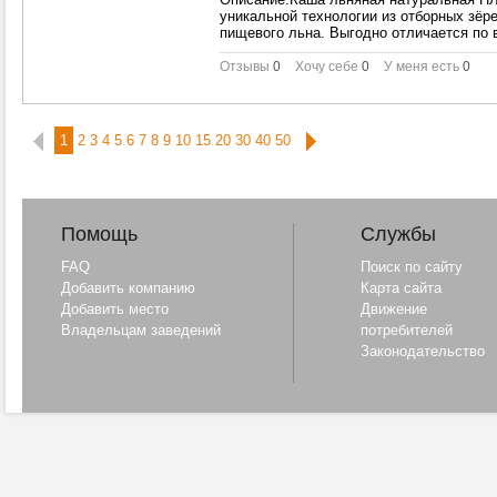
уникальной технологии из отборных зёр
пищевого льна. Выгодно отличается по в
Отзывы
0
Хочу себе
0
У меня есть
0
1
2
3
4
5
6
7
8
9
10
15
20
30
40
50
Помощь
Службы
FAQ
Поиск по сайту
Добавить компанию
Карта сайта
Добавить место
Движение
Владельцам заведений
потребителей
Законодательство