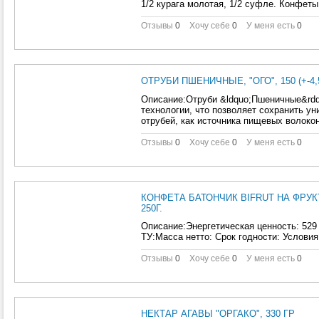
1/2 курага молотая, 1/2 суфле. Конфет
Отзывы
0
Хочу себе
0
У меня есть
0
ОТРУБИ ПШЕНИЧНЫЕ, "ОГО", 150 (+-4,
Описание:Отруби &ldquo;Пшеничные&rdq
технологии, что позволяет сохранить у
отрубей, как источника пищевых волоко
Отзывы
0
Хочу себе
0
У меня есть
0
КОНФЕТА БАТОНЧИК BIFRUT НА ФРУ
250Г.
Описание:Энергетическая ценность: 529
ТУ:Масса нетто: Срок годности: Условия
Отзывы
0
Хочу себе
0
У меня есть
0
НЕКТАР АГАВЫ "ОРГАКО", 330 ГР