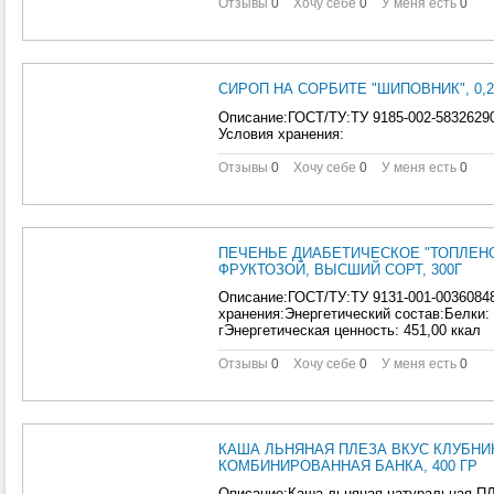
Отзывы
0
Хочу себе
0
У меня есть
0
СИРОП НА СОРБИТЕ "ШИПОВНИК", 0,2
Описание:ГОСТ/ТУ:ТУ 9185-002-58326290
Условия хранения:
Отзывы
0
Хочу себе
0
У меня есть
0
ПЕЧЕНЬЕ ДИАБЕТИЧЕСКОЕ "ТОПЛЕН
ФРУКТОЗОЙ, ВЫСШИЙ СОРТ, 300Г
Описание:ГОСТ/ТУ:ТУ 9131-001-00360848
хранения:Энергетический состав:Белки: 
гЭнергетическая ценность: 451,00 ккал
Отзывы
0
Хочу себе
0
У меня есть
0
КАША ЛЬНЯНАЯ ПЛЕЗА ВКУС КЛУБНИ
КОМБИНИРОВАННАЯ БАНКА, 400 ГР
Описание:Каша льняная натуральная ПЛ