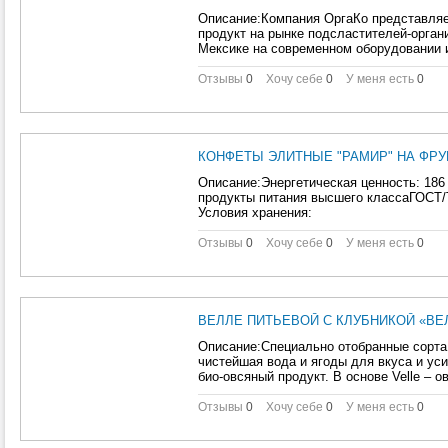
Описание:Компания ОргаКо представляе
продукт на рынке подсластителей-орган
Мексике на современном оборудовании и
Отзывы
0
Хочу себе
0
У меня есть
0
КОНФЕТЫ ЭЛИТНЫЕ "РАМИР" НА ФРУК
Описание:Энергетическая ценность: 186
продукты питания высшего классаГОСТ/Т
Условия хранения:
Отзывы
0
Хочу себе
0
У меня есть
0
ВЕЛЛЕ ПИТЬЕВОЙ С КЛУБНИКОЙ «ВЕЛ
Описание:Специально отобранные сорта 
чистейшая вода и ягоды для вкуса и уси
био-овсяный продукт. В основе Velle – о
Отзывы
0
Хочу себе
0
У меня есть
0