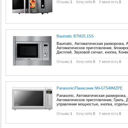
Отзывы
1
Хочу себе
0
У меня есть
0
Baumatic BTM25.1SS
Baumatic, Автоматическая разморозка, 
Автоматическое приготовление, блокиров
Дисплей, Звуковой сигнал, кнопка, Конв
разморозки, электронное
Отзывы
1
Хочу себе
0
У меня есть
0
Panasonic/Панасоник NN-GT548MZPE
Panasonic, Автоматическая разморозка,
Автоматическое приготовление, Гриль, 
управление мощностью, кнопка, отдель
разморозки, электронное
Отзывы
1
Хочу себе
0
У меня есть
0