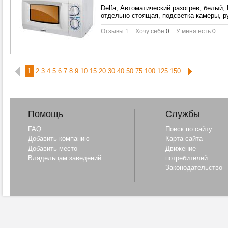
Delfa, Автоматический разогрев, белый,
отдельно стоящая, подсветка камеры, р
Отзывы
1
Хочу себе
0
У меня есть
0
1
2
3
4
5
6
7
8
9
10
15
20
30
40
50
75
100
125
150
Помощь
Службы
FAQ
Поиск по сайту
Добавить компанию
Карта сайта
Добавить место
Движение
Владельцам заведений
потребителей
Законодательство