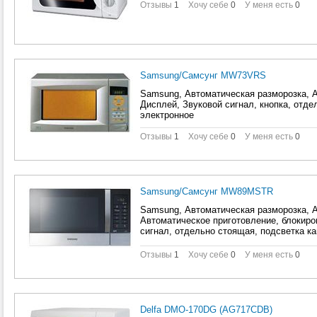
Отзывы
1
Хочу себе
0
У меня есть
0
Samsung/Самсунг MW73VRS
Samsung, Автоматическая разморозка, А
Дисплей, Звуковой сигнал, кнопка, отде
электронное
Отзывы
1
Хочу себе
0
У меня есть
0
Samsung/Самсунг MW89MSTR
Samsung, Автоматическая разморозка, А
Автоматическое приготовление, блокиро
сигнал, отдельно стоящая, подсветка к
электронное
Отзывы
1
Хочу себе
0
У меня есть
0
Delfa DMO-170DG (AG717CDB)