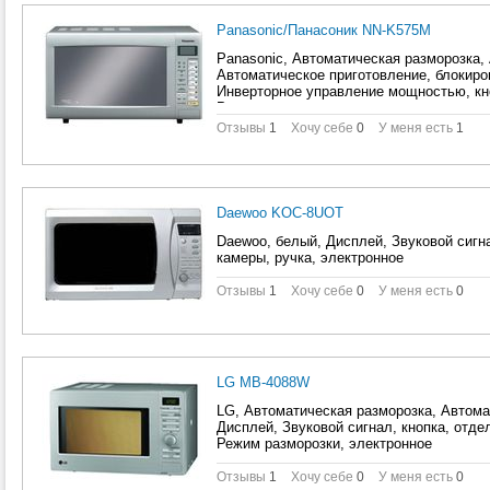
Panasonic/Панасоник NN-K575M
Panasonic, Автоматическая разморозка,
Автоматическое приготовление, блокиров
Инверторное управление мощностью, кно
Режим разморозки, электронное
Отзывы
1
Хочу себе
0
У меня есть
1
Daewoo KOC-8UOT
Daewoo, белый, Дисплей, Звуковой сигн
камеры, ручка, электронное
Отзывы
1
Хочу себе
0
У меня есть
0
LG MB-4088W
LG, Автоматическая разморозка, Автома
Дисплей, Звуковой сигнал, кнопка, отде
Режим разморозки, электронное
Отзывы
1
Хочу себе
0
У меня есть
0