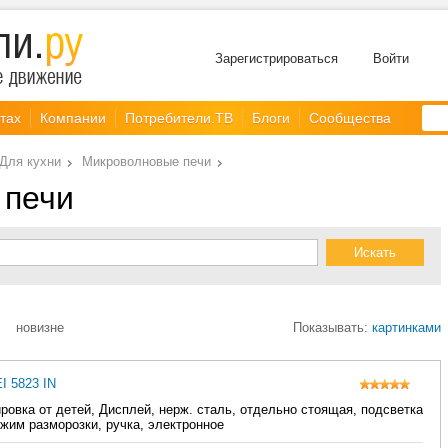
Зарегистрироваться
Войти
тах
Компании
Потребители.ТВ
Блоги
Сообщества
Для кухни
Микроволновые печи
 печи
новизне
Показывать:
картинками
I 5823 IN
ировка от детей, Дисплей, нерж. сталь, отдельно стоящая, подсветка
жим разморозки, ручка, электронное