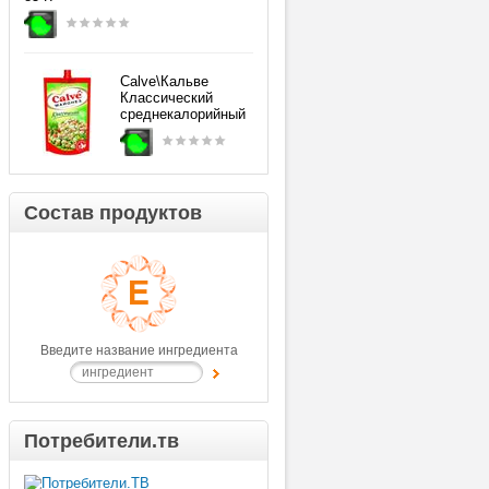
Calve\Кальве
Классический
среднекалорийный
Состав продуктов
Введите название ингредиента
Потребители.тв