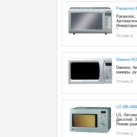
Panasonic
Panasonic,
Автоматиче
Инверторно
Режим разм
Отзывы
1
Daewoo K
Daewoo, бе
камеры, ру
Отзывы
1
LG MB-40
LG, Автома
Дисплей, З
Режим разм
Отзывы
1