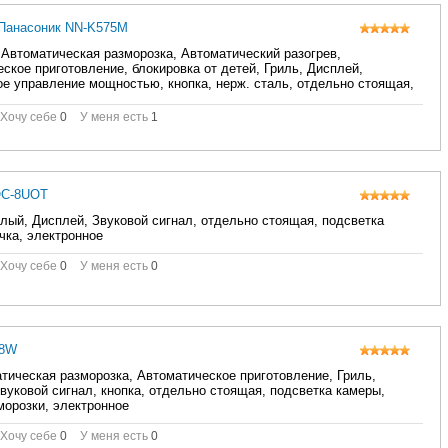
/Панасоник NN-K575M
 Автоматическая разморозка, Автоматический разогрев,
ское приготовление, блокировка от детей, Гриль, Дисплей,
е управление мощностью, кнопка, нерж. сталь, отдельно стоящая,
орозки, электронное
Хочу себе
0
У меня есть
1
OC-8UOT
лый, Дисплей, Звуковой сигнал, отдельно стоящая, подсветка
чка, электронное
Хочу себе
0
У меня есть
0
88W
тическая разморозка, Автоматическое приготовление, Гриль,
вуковой сигнал, кнопка, отдельно стоящая, подсветка камеры,
орозки, электронное
Хочу себе
0
У меня есть
0