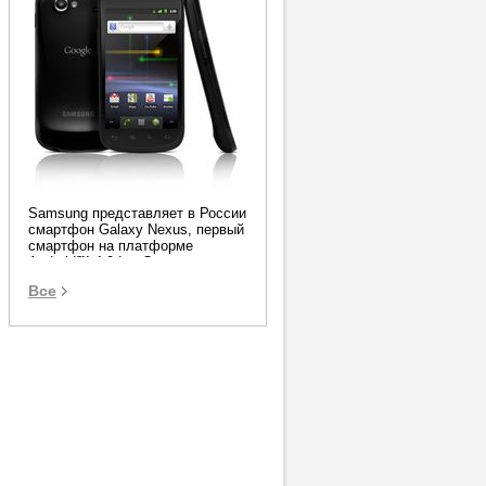
Samsung и Russia.ru
представляют приложение для
Smart TV
Samsung представляет в России
смартфон Galaxy Nexus, первый
смартфон на платформе
Android™ 4.0 Ice Cream
Sandwich
Все