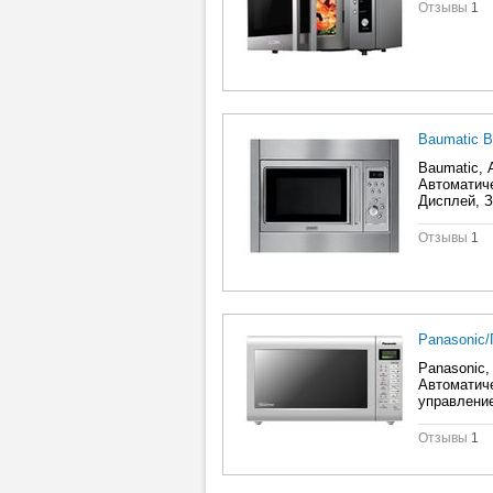
Отзывы
1
Baumatic 
Baumatic, 
Автоматиче
Дисплей, З
разморозки
Отзывы
1
Panasonic
Panasonic,
Автоматиче
управление
разморозки
Отзывы
1