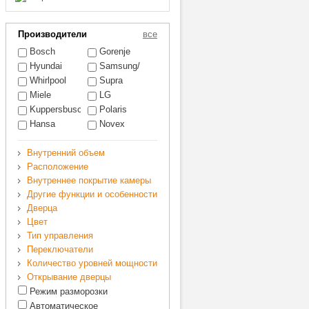
Производители
все
Bosch
Gorenje
Hyundai
Samsung/
Самсунг
Whirlpool
Supra
Miele
LG
Kuppersbusch
Polaris
Hansa
Novex
Внутренний объем
Расположение
Внутреннее покрытие камеры
Другие функции и особенности
Дверца
Цвет
Тип управления
Переключатели
Количество уровней мощности
Открывание дверцы
Режим разморозки
Автоматическое