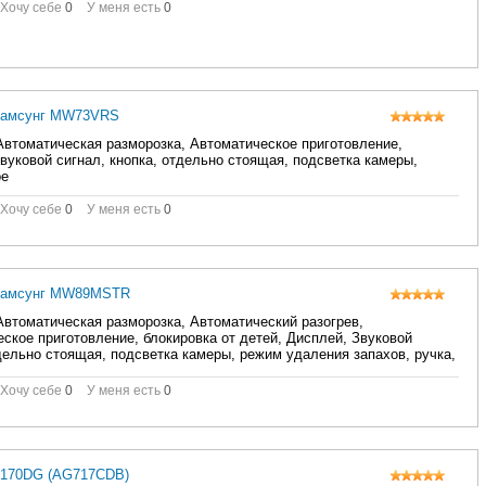
Хочу себе
0
У меня есть
0
Самсунг MW73VRS
втоматическая разморозка, Автоматическое приготовление,
вуковой сигнал, кнопка, отдельно стоящая, подсветка камеры,
ое
Хочу себе
0
У меня есть
0
Самсунг MW89MSTR
втоматическая разморозка, Автоматический разогрев,
ское приготовление, блокировка от детей, Дисплей, Звуковой
дельно стоящая, подсветка камеры, режим удаления запахов, ручка,
ое
Хочу себе
0
У меня есть
0
-170DG (AG717CDB)