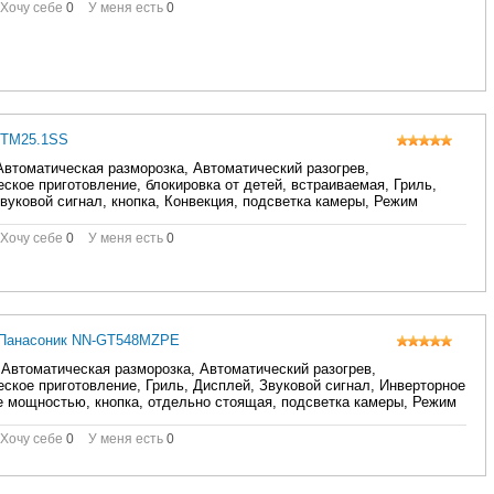
Хочу себе
0
У меня есть
0
BTM25.1SS
Автоматическая разморозка, Автоматический разогрев,
ское приготовление, блокировка от детей, встраиваемая, Гриль,
вуковой сигнал, кнопка, Конвекция, подсветка камеры, Режим
, электронное
Хочу себе
0
У меня есть
0
/Панасоник NN-GT548MZPE
 Автоматическая разморозка, Автоматический разогрев,
ское приготовление, Гриль, Дисплей, Звуковой сигнал, Инверторное
 мощностью, кнопка, отдельно стоящая, подсветка камеры, Режим
, электронное
Хочу себе
0
У меня есть
0