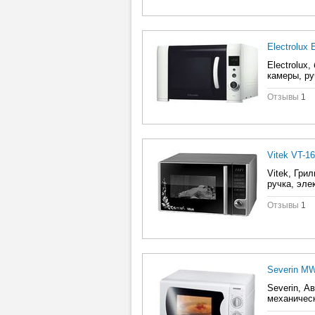
Electrolux
Electrolux
камеры, ру
Отзывы
1
Vitek VT-1
Vitek, Гри
ручка, эле
Отзывы
1
Severin M
Severin, А
механическ