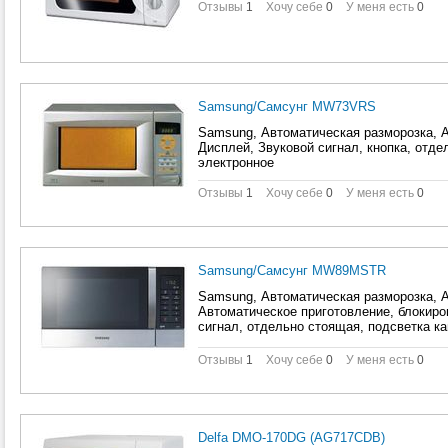
Отзывы
1
Хочу себе
0
У меня есть
0
Samsung/Самсунг MW73VRS
Samsung, Автоматическая разморозка, А
Дисплей, Звуковой сигнал, кнопка, отде
электронное
Отзывы
1
Хочу себе
0
У меня есть
0
Samsung/Самсунг MW89MSTR
Samsung, Автоматическая разморозка, А
Автоматическое приготовление, блокиро
сигнал, отдельно стоящая, подсветка к
электронное
Отзывы
1
Хочу себе
0
У меня есть
0
Delfa DMO-170DG (AG717CDB)