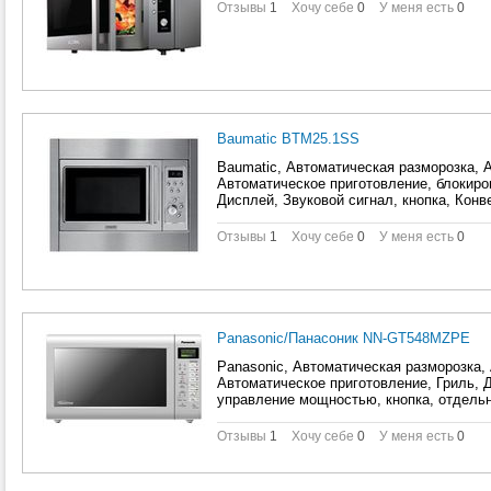
Отзывы
1
Хочу себе
0
У меня есть
0
Baumatic BTM25.1SS
Baumatic, Автоматическая разморозка, 
Автоматическое приготовление, блокиров
Дисплей, Звуковой сигнал, кнопка, Конв
разморозки, электронное
Отзывы
1
Хочу себе
0
У меня есть
0
Panasonic/Панасоник NN-GT548MZPE
Panasonic, Автоматическая разморозка,
Автоматическое приготовление, Гриль, 
управление мощностью, кнопка, отдель
разморозки, электронное
Отзывы
1
Хочу себе
0
У меня есть
0