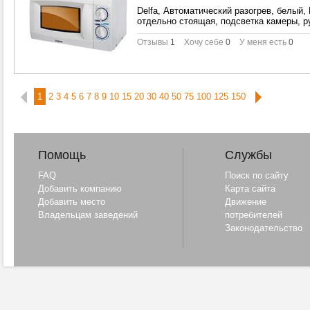
Delfa, Автоматический разогрев, белый,
отдельно стоящая, подсветка камеры, р
Отзывы
1
Хочу себе
0
У меня есть
0
1
2
3
4
5
6
7
8
9
10
15
20
30
40
50
75
100
125
150
Помощь
Службы
FAQ
Поиск по сайту
Добавить компанию
Карта сайта
Добавить место
Движение
Владельцам заведений
потребителей
Законодательство