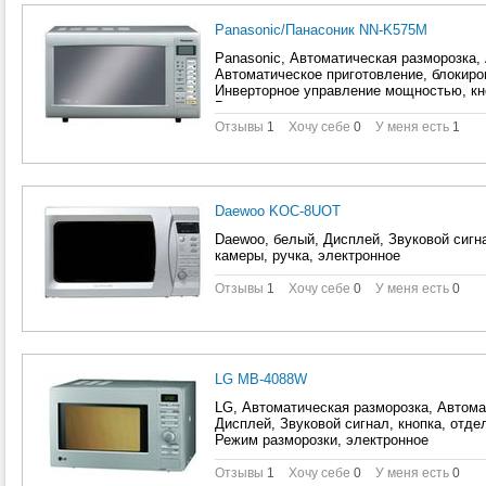
Panasonic/Панасоник NN-K575M
Panasonic, Автоматическая разморозка,
Автоматическое приготовление, блокиров
Инверторное управление мощностью, кно
Режим разморозки, электронное
Отзывы
1
Хочу себе
0
У меня есть
1
Daewoo KOC-8UOT
Daewoo, белый, Дисплей, Звуковой сигн
камеры, ручка, электронное
Отзывы
1
Хочу себе
0
У меня есть
0
LG MB-4088W
LG, Автоматическая разморозка, Автома
Дисплей, Звуковой сигнал, кнопка, отде
Режим разморозки, электронное
Отзывы
1
Хочу себе
0
У меня есть
0