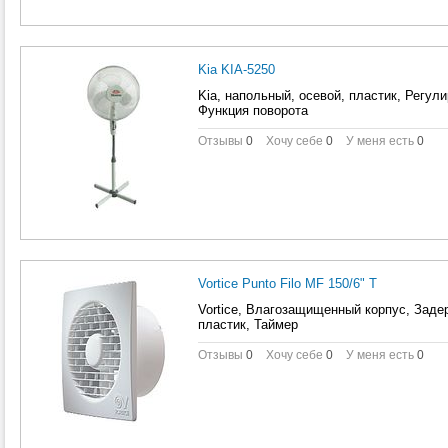
Kia KIA-5250
Kia, напольный, осевой, пластик, Регул
Функция поворота
Отзывы
0
Хочу себе
0
У меня есть
0
Vortice Punto Filo MF 150/6" T
Vortice, Влагозащищенный корпус, Заде
пластик, Таймер
Отзывы
0
Хочу себе
0
У меня есть
0