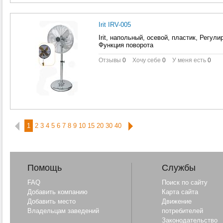
Irit IRV-005
Irit, напольный, осевой, пластик, Регул
Функция поворота
Отзывы
0
Хочу себе
0
У меня есть
0
1
2
3
4
5
6
7
8
9
10
15
20
30
40
Помощь
Службы
FAQ
Поиск по сайту
Добавить компанию
Карта сайта
Добавить место
Движение
Владельцам заведений
потребителей
Законодательство