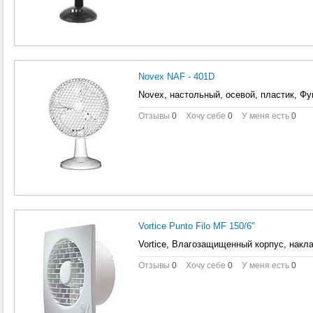
Novex NAF - 401D
Novex, настольный, осевой, пластик, Фу
Отзывы
0
Хочу себе
0
У меня есть
0
Vortice Punto Filo MF 150/6"
Vortice, Влагозащищенный корпус, накла
Отзывы
0
Хочу себе
0
У меня есть
0