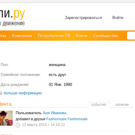
Зарегистрироваться
Войти
тах
Компании
Потребители.ТВ
Блоги
Сообщества
Пол:
женщина
Семейное положение:
есть друг
Дата рождения:
01 Янв. 1990
больше информации
Лента
события
записки
Пользователь
Аня Иванова
добавил в друзья
Fashionsale Fashionsale
13 марта 2016 г. 14:10:22