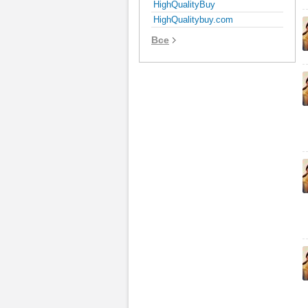
HighQualityBuy
HighQualitybuy.com
Все