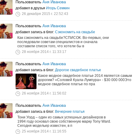
Пользователь
Аня Иванова
добавил в друзья
Игорь Семкин
26 декабря 2015 г. 22:52:43
Пользователь
Аня Иванова
добавил запись в блог:
Сэкономить на свадьбе
Как сэкономить на свадьбе?СПИСОК. Во-первых, они
последовали советам специалистов и сначала
составили список того, что хотели бы в
28 ноября 2014 г. 11:33:17
Пользователь
Аня Иванова
добавил запись в блог:
Дорогое свадебное платье
Какое модное свадебное платье 2014 является самым
дорогим? «Соловей Куала-Лумпура» - $30 000 000Это
модное свадебное платье по пра
26 ноября 2014 г. 11:56:02
Пользователь
Аня Иванова
добавил запись в блог:
Вечерние платья
Тони Уорд – один из самых успешных дизайнеров в
1994 году основал свою собственную марку Tony Ward.
Сегодня модельер известен, в п
25 ноября 2014 г. 11:16:55