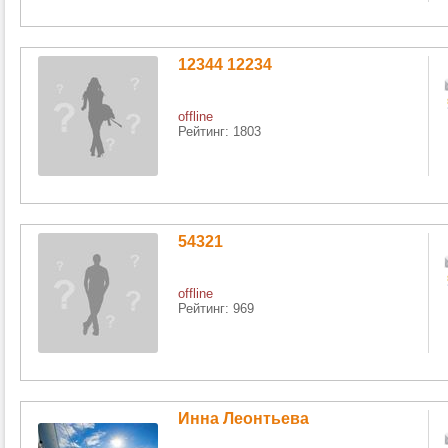
12344 12234
offline
Рейтинг: 1803
54321
offline
Рейтинг: 969
Инна Леонтьева