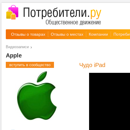
Отзывы о товарах
Отзывы о местах
Компании
Потреби
Видеозаписи
Apple
Чудо iPad
вступить в сообщество