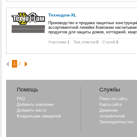
Технодом-XL
Производство и продажа защитных конструкций
ассортиментной линейке Компании насчитывае
продуктов для защиты домов, коттеджей, квар
сооружений.
Участники
1
Тем, ответов
0
Статей
0
1
2
Помощь
Службы
FAQ
Поиск по сайту
Добавить компанию
Карта сайта
Добавить место
Движение
Владельцам заведений
потребителей
Законодательство