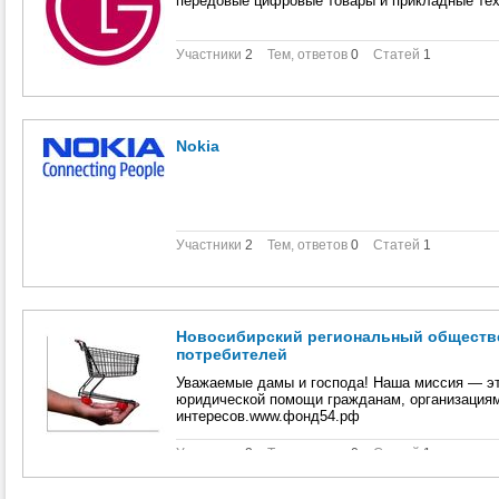
передовые цифровые товары и прикладные тех
Участники
2
Тем, ответов
0
Статей
1
Nokia
Участники
2
Тем, ответов
0
Статей
1
Новосибирский региональный обществ
потребителей
Уважаемые дамы и господа! Наша миссия — э
юридической помощи гражданам, организациям
интересов.www.фонд54.рф
Участники
2
Тем, ответов
0
Статей
1