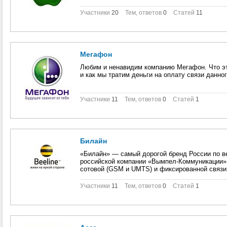
сообщество для ва
Участники
20
Тем, ответов
0
Статей
11
Мегафон
Любим и ненавидим компанию Мегафон. Что эт
и как мы тратим деньги на оплату связи данног
Участники
11
Тем, ответов
0
Статей
1
Билайн
«Билайн» — самый дорогой бренд России по вер
российской компании «Вымпел-Коммуникации»,
сотовой (GSM и UMTS) и фиксированной связи,
Участники
11
Тем, ответов
0
Статей
1