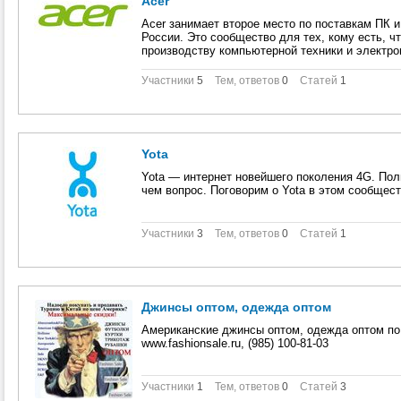
Acer
Acer занимает второе место по поставкам ПК и 
России. Это сообщество для тех, кому есть, ч
производству компьютерной техники и электро
Участники
5
Тем, ответов
0
Статей
1
Yota
Yota — интернет новейшего поколения 4G. Поль
чем вопрос. Поговорим о Yota в этом сообщес
Участники
3
Тем, ответов
0
Статей
1
Джинсы оптом, одежда оптом
Американские джинсы оптом, одежда оптом по
www.fashionsale.ru, (985) 100-81-03
Участники
1
Тем, ответов
0
Статей
3