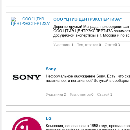
ООО "ЦТИЭ ЦЕНТРЭКСПЕРТИЗА"
Дорогие друзья! Мы рады присоединиться 
ООО ЦТИЭ ЦЕНТРЭКСПЕРТИЗА занимается
досудебной экспертизы в г. Москва и по 
экспертизу: - строител
Участники
1
Тем, ответов
0
Статей
3
Sony
Неформальное обсуждение Sony. Есть, что ска
позитивное, и негативное? Вступай в сообщест
Участники
2
Тем, ответов
0
Статей
1
LG
Компания, основанная в 1958 году, прошла сво