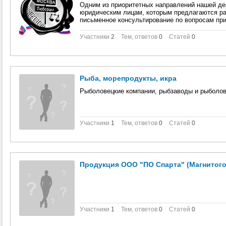
Одним из приоритетных направлений нашей де
юридическим лицам, которым предлагаются ра
письменное консультирование по вопросам пр
Участники
2
Тем, ответов
0
Статей
0
Рыба, морепродукты, икра
Рыболовецкие компании, рыбзаводы и рыболо
Участники
1
Тем, ответов
0
Статей
0
Продукция ООО "ПО Спарта" (Магнитого
Участники
1
Тем, ответов
0
Статей
0