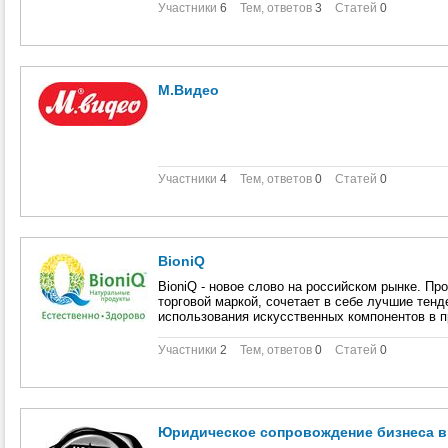
Участники
6
Тем, ответов
3
Статей
0
М.Видео
Участники
4
Тем, ответов
0
Статей
0
BioniQ
BioniQ - новое слово на российском рынке. Пр
торговой маркой, сочетает в себе лучшие тенд
использования искусственных компонентов в пр
Участники
2
Тем, ответов
0
Статей
0
Юридическое сопровождение бизнеса в