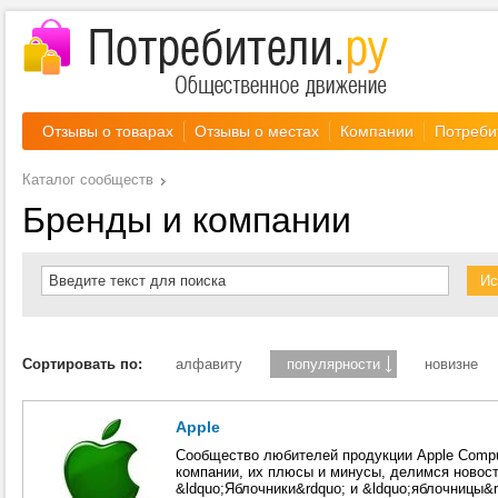
Отзывы о товарах
Отзывы о местах
Компании
Потреби
Каталог сообществ
Бренды и компании
Введите текст для поиска
Сортировать по:
aлфавиту
популярности
новизне
Apple
Сообщество любителей продукции Apple Compu
компании, их плюсы и минусы, делимся новос
&ldquo;Яблочники&rdquo; и &ldquo;яблочницы&rd