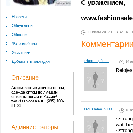
С уважением,
www.fashionsale
Новости
Обсуждение
11 июля 2012 г. 13:32:14
Общение
Комментари
Фотоальбомы
Участники
erherrobp John
Добавить в закладки
14 ав
Relojes 
Описание
Американские джинсы оптом,
одежда оптом по лучшим
оптовым ценам в России!
www.fashionsale.ru, (985) 100-
81-03
ssousselevi billaa
15 ав
<strong
watches
Администраторы
<strong