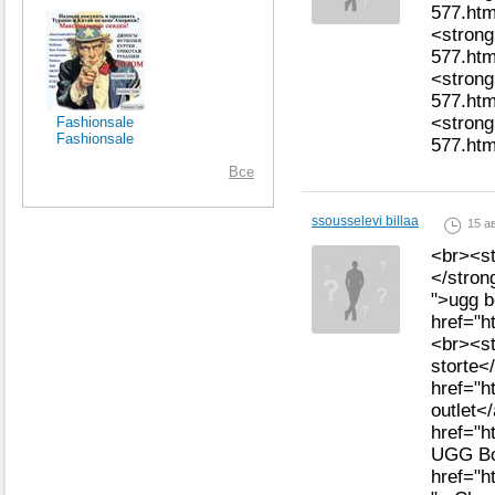
577.ht
<strong
577.htm
<strong
577.htm
<strong
Fashionsale
Fashionsale
577.ht
Все
ssousselevi billaa
15 ав
<br><st
</stron
">ugg 
href="h
<br><st
storte<
href="h
outlet<
href="h
UGG Bo
href="h