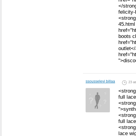
</stron
felicit
<strong
45.htm
href="h
boots 
href="h
outlet<
href="h
">disco
ssousselevi billaa
23 ав
<strong
full la
<strong
">synth
<strong
full la
<strong
lace wi