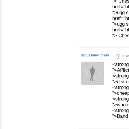
"> Che
href="h
">ugg c
href="h
">ugg s
href="h
"> Che
ssousselevi billaa
15 ав
<strong
">Affli
<strong
">disco
<strong
">cheap
<strong
">whole
<strong
">Band 