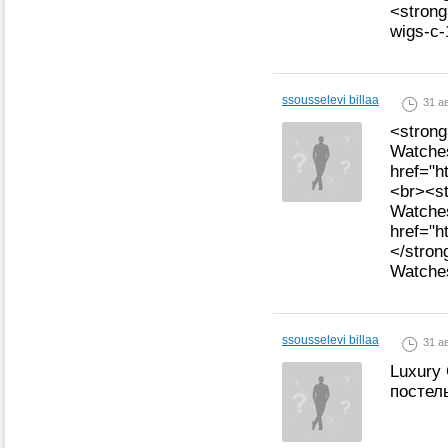
<strong
wigs-c-
ssousselevi billaa
31 ав
<strong
Watche
href="h
<br><st
Watche
href="h
</stron
Watche
ssousselevi billaa
31 ав
Luxury
постел