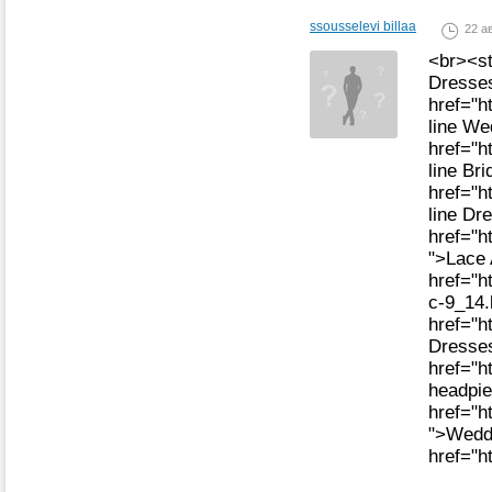
ssousselevi billaa
22 ав
<br><st
Dresse
href="h
line W
href="h
line Br
href="h
line Dr
href="h
">Lace 
href="h
c-9_14.
href="h
Dresse
href="h
headpie
href="h
">Wedd
href="h