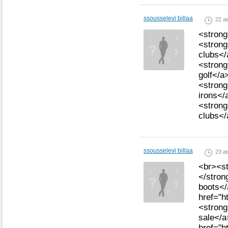
ssousselevi billaa
22 ав
<strong
<strong
clubs</
<strong
golf</a
<strong
irons</
<strong
clubs</
ssousselevi billaa
23 ав
<br><st
</stron
boots<
href="h
<strong
sale</
href="h