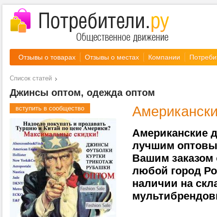
Отзывы о товарах
Отзывы о местах
Компании
Потреби
Список статей
Джинсы оптом, одежда оптом
Американски
вступить в сообщество
Американские д
лучшим оптовы
Вашим заказом 
любой город Ро
наличии на скл
мультибрендов