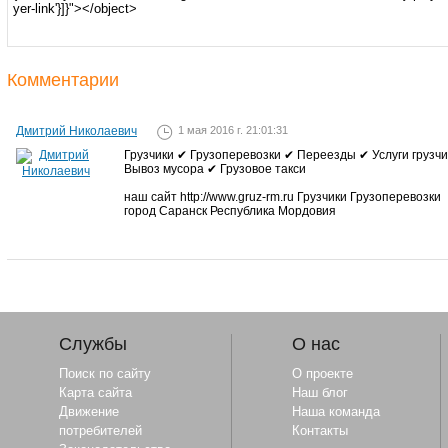
Комментарии
Дмитрий Николаевич
1 мая 2016 г. 21:01:31
Грузчики ✔ Грузоперевозки ✔ Переезды ✔ Услуги грузч
Вывоз мусора ✔ Грузовое такси
наш сайт http://www.gruz-rm.ru Грузчики Грузоперевозки
город Саранск Республика Мордовия
Службы
О нас
Поиск по сайту
О проекте
Карта сайта
Наш блог
Движение
Наша команда
потребителей
Контакты