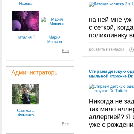
Исаева
на ней мне уж
с сеткой, когд
поликлинику в
Наталия Т
Мария
Мошина
Добавить в закладки
Все
Стираем детскую оде
Администраторы
мыльной стружке Dr. 
Никогда не за
так мало алле
Светлана
Фоменко
аллергией? Я с
уже с рождени
Все