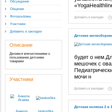
Обсуждение
«YogaHealthlin
Общение
Фотоальбомы
Добавить в закладки
Участники
Добавить в закладки
Детские мочесборни
Описание
Делимся впечатлениями о
будет о нем.Дл
пользовании детскими
товарами
мешочек с ова
Педиатрически
мочи н
Участники
Добавить в закладки
Детская коляска 2 в 1
Анжела
taratushka