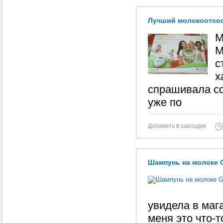
Лучший молокоотсос 
М
М
с
х
спрашивала со
уже по
Добавить в закладки
Шампунь на молоке Gre
увидела в маг
меня это что-т