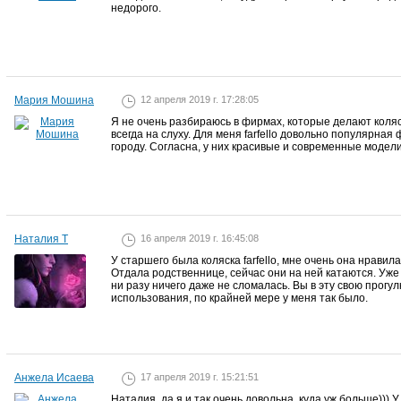
недорого.
Мария Мошина
12 апреля 2019 г. 17:28:05
Я не очень разбираюсь в фирмах, которые делают коляс
всегда на слуху. Для меня farfello довольно популярная 
городу. Согласна, у них красивые и современные модели
Наталия Т
16 апреля 2019 г. 16:45:08
У старшего была коляска farfello, мне очень она нравил
Отдала родственнице, сейчас они на ней катаются. Уже 
ни разу ничего даже не сломалась. Вы в эту свою прогу
использования, по крайней мере у меня так было.
Анжела Исаева
17 апреля 2019 г. 15:21:51
Наталия, да я и так очень довольна, куда уж больше))) 