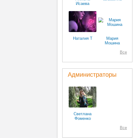
Исаева
Наталия Т
Мария
Мошина
Все
Администраторы
Светлана
Фоменко
Все