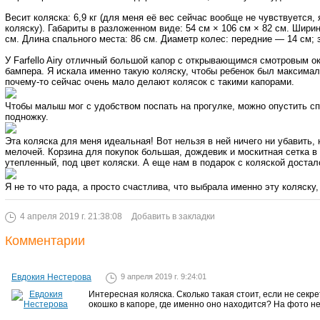
Весит коляска: 6,9 кг (для меня её вес сейчас вообще не чувствуется, 
коляску). Габариты в разложенном виде: 54 см × 106 см × 82 см. Ширин
см. Длина спального места: 86 см. Диаметр колес: передние — 14 см; 
У Farfello Airy отличный большой капор с открывающимся смотровым о
бампера. Я искала именно такую коляску, чтобы ребенок был максимал
почему-то сейчас очень мало делают колясок с такими капорами.
Чтобы малыш мог с удобством поспать на прогулке, можно опустить с
подножку.
Эта коляска для меня идеальная! Вот нельзя в ней ничего ни убавить,
мелочей. Корзина для покупок большая, дождевик и москитная сетка в
утепленный, под цвет коляски. А еще нам в подарок с коляской доста
Я не то что рада, а просто счастлива, что выбрала именно эту коляску
4 апреля 2019 г. 21:38:08
Добавить в закладки
Комментарии
Евдокия Нестерова
9 апреля 2019 г. 9:24:01
Интересная коляска. Сколько такая стоит, если не секр
окошко в капоре, где именно оно находится? На фото н