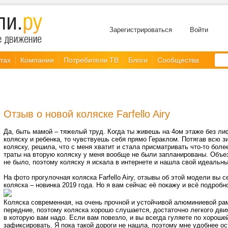
Зарегистрироваться
Войти
тах
Компании
Потребители.ТВ
Блоги
Сообщества
Отзыв о новой коляске Farfello Airy
Да, быть мамой – тяжелый труд. Когда ты живешь на 4ом этаже без ли
коляску и ребенка, то чувствуешь себя прямо Гераклом. Потягав всю 
коляску, решила, что с меня хватит и стала присматривать что-то более
траты на вторую коляску у меня вообще не были запланированы. Объе
не было, поэтому коляску я искала в интернете и нашла свой идеальны
На фото прогулочная коляска Farfello Airy, отзывы об этой модели вы с
коляска – новинка 2019 года. Но я вам сейчас её покажу и всё подробн
Коляска современная, на очень прочной и устойчивой алюминиевой рам
передние, поэтому коляска хорошо слушается, достаточно легкого движ
в которую вам надо. Если вам повезло, и вы всегда гуляете по хорошей
зафиксировать. Я пока такой дороги не нашла, поэтому мне удобнее о