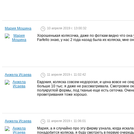
Мария Мошина
10 апреля 2019 г. 13:00:32
Хорошенькая колясочка, даже по фоткам видно что она
Farfello знаю, у нас 2 года назад была их коляска, мне о
Анжела Исаева
11 апреля 2019 г. 11:02:42
Евдокия, коляска совсем недорогая, и цена вовсе не секр
больше 10 тыс. я даже не рассматривала. Смотровое окн
полукруглой формы, под тканью еще есть сеточка. Очен
проветривания тоже хорошо.
Анжела Исаева
11 апреля 2019 г. 11:06:01
Мария, а я случайно про эту фирму узнала, когда искала 
понадобится коляска, я буду смотреть в первую очередь у