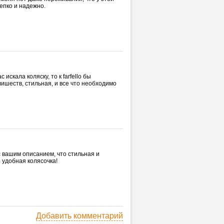
епко и надежно.
скала коляску, то к farfello бы
лишеств, стильная, и все что необходимо
с вашим описанием, что стильная и
 удобная колясочка!
Добавить комментарий