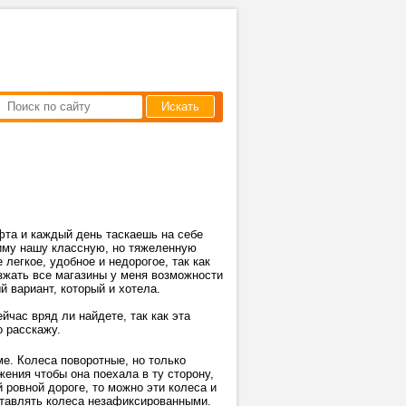
Искать
фта и каждый день таскаешь на себе
зиму нашу классную, но тяжеленную
 легкое, удобное и недорогое, так как
зжать все магазины у меня возможности
й вариант, который и хотела.
ейчас вряд ли найдете, так как эта
о расскажу.
е. Колеса поворотные, но только
ения чтобы она поехала в ту сторону,
 ровной дороге, то можно эти колеса и
ставлять колеса незафиксированными.