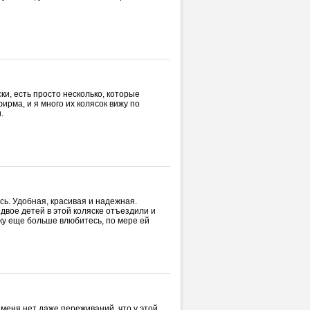
ки, есть просто несколько, которые
фирма, и я много их колясок вижу по
.
ась. Удобная, красивая и надежная.
двое детей в этой коляске отъездили и
лку еще больше влюбитесь, по мере ей
У меня нет даже переживаний, что у этой