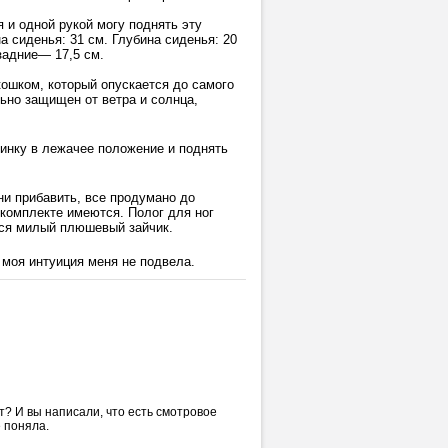
я и одной рукой могу поднять эту
а сиденья: 31 см. Глубина сиденья: 20
задние— 17,5 см.
кошком, который опускается до самого
ьно защищен от ветра и солнца,
пинку в лежачее положение и поднять
 ни прибавить, все продумано до
 комплекте имеются. Полог для ног
лся милый плюшевый зайчик.
, моя интуиция меня не подвела.
ет? И вы написали, что есть смотровое
е поняла.