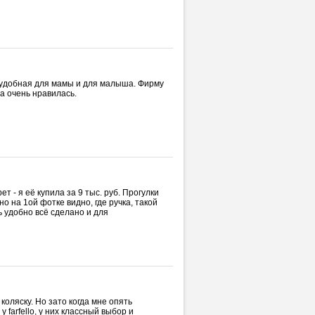
 удобная для мамы и для малыша. Фирму
на очень нравилась.
ет - я её купила за 9 тыс. руб. Прогулки
о на 1ой фотке видно, где ручка, такой
ь удобно всё сделано и для
коляску. Но зато когда мне опять
 farfello, у них классный выбор и