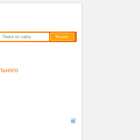
Искать
льного