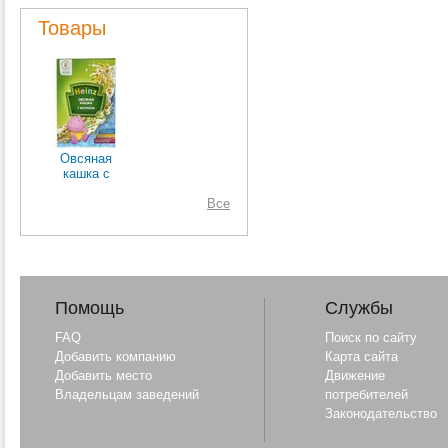
Товары
Овсяная
кашка с
молоком и
персиком
Все
"HEINZ" с 5-ти
месяцев
Помощь
Службы
FAQ
Поиск по сайту
Добавить компанию
Карта сайта
Добавить место
Движение
Владельцам заведений
потребителей
Законодательство