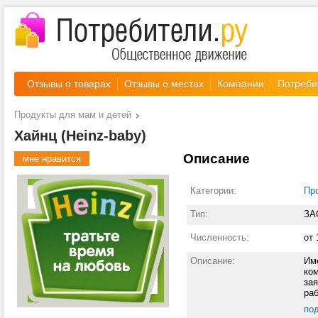
Отзывы о товарах
Отзывы о местах
Компании
Потреби
Продукты для мам и детей
Хайнц (Heinz-baby)
Описание
мне нравится
Категории:
Пр
Тип:
ЗА
Численность:
от 
Описание:
Име
ко
зая
ра
дня
по
дос