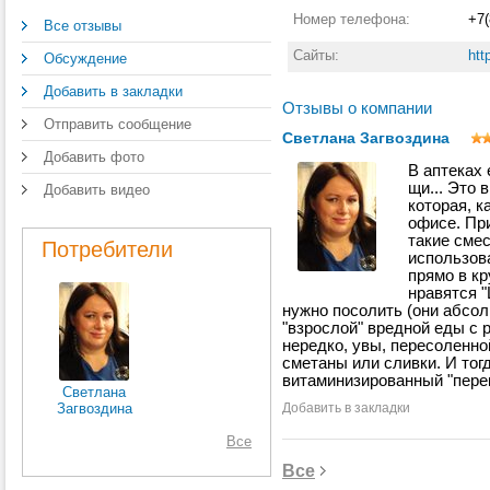
что
Номер телефона:
+7(
Все отзывы
Ещ
Сайты:
htt
Обсуждение
Ге
об
Добавить в закладки
По
Отзывы о компании
дор
Отправить сообщение
ро
Светлана Загвоздина
на 
Добавить фото
Пус
В аптеках 
зд
щи... Это 
Добавить видео
которая, к
Ист
офисе. Пр
140
такие сме
про
Потребители
использова
В 
прямо в кр
во
нравятся "
пи
нужно посолить (они абсол
«Х
"взрослой" вредной еды с
ка
нередко, увы, пересоленно
ве
сметаны или сливки. И тог
про
витаминизированный "перек
Светлана
Загвоздина
Добавить в закладки
Все
Все