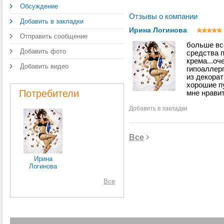
Обсуждение
Гла
Отзывы о компании
по 
Добавить в закладки
по
Ирина Логинова
вы
Отправить сообщение
и 
больше все
по
Добавить фото
средства п
ка
крема...о
со
Добавить видео
гипоаллер
те
из декора
тес
ав
хорошие п
Потребители
Про
мне нрави
чем
ми
Добавить в закладки
Кос
пе
Все
ли
со
ко
Ирина
ин
Логинова
тип
Все
Кос
ми
ми
и у
мор
Cli