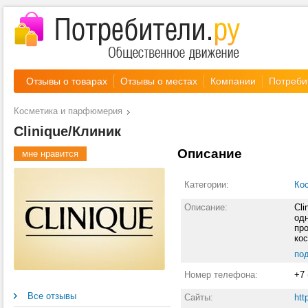
Отзывы о товарах
Отзывы о местах
Компании
Потреби
Косметика и парфюмерия
Clinique/Клиник
Описание
мне нравится
Категории:
Ко
Описание:
Cli
од
пр
ко
мак
по
Соз
Cli
Номер телефона:
+7 
сег
пр
Все отзывы
Сайты:
htt
де