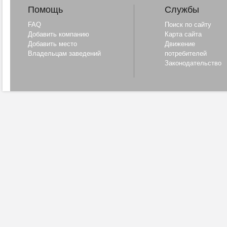
на
Помощь
Службы
на
би
FAQ
Поиск по сайту
по
кож
Добавить компанию
Карта сайта
Добавить место
Движение
В 
Владельцам заведений
потребителей
ма
Законодательство
Ла