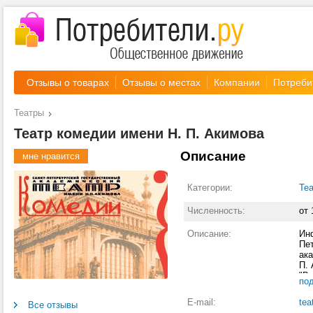
Отзывы о товарах
Отзывы о местах
Компании
Потреби
Театры
Театр комедии имени Н. П. Акимова
Описание
мне нравится
Категории:
Те
Численность:
от 
Описание:
Ин
Пет
ака
П. 
"В 
по
зн
ра
E-mail:
tea
Все отзывы
ре