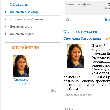
19
Номер телефона:
+7(
Обсуждение
мо
(фа
ста
Добавить в закладки
Са
Д.Г
Отправить сообщение
Сайты:
htt
зак
об
Добавить фото
реп
ин
Отзывы о компании
Добавить видео
ли
Светлана Загвоздина
Гра
на
Это мой л
Ко
Потребители
когда я пр
ша
в 
покупаю би
ком
Акимова на
Шк
города......
эс
разных пос
ра
"Зойкину к
бу
чем у теат
дра
припомню..................Мне
Н.К
Светлана
прямо на Невском проспект
Баб
Загвоздина
спектакля, или после. И с 
193
проблем...
ока
Все
Добавить в закладки
В 1
Ле
во
ху
Все