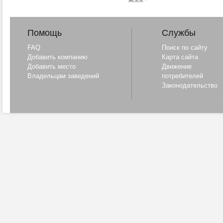
эт
жиз
пят
и 
Помощь
Службы
де
Р.Ш
FAQ
Поиск по сайту
пов
Е.
Добавить компанию
Карта сайта
пр
Добавить место
Движение
кол
Владельцам заведений
потребителей
с н
Законодательство
реп
вес
год
ру
во
по
во
во
«Д
ст
пр
рас
Д. 
По
ро
ком
Е.
сат
Ра