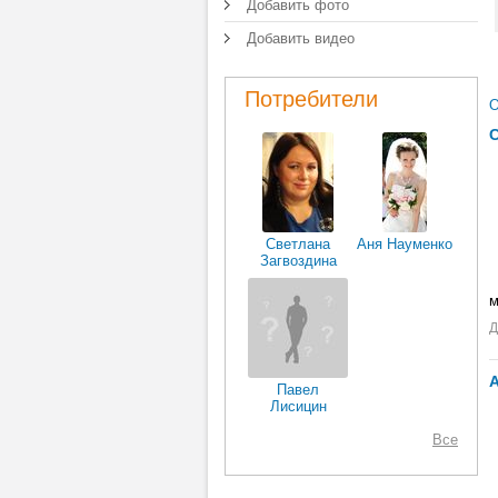
Добавить фото
Добавить видео
Потребители
О
Светлана
Аня Науменко
Загвоздина
м
Д
Павел
Лисицин
Все