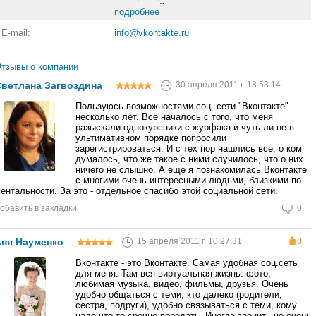
социальной сети студентов и
подробнее
выпускников российских вузов, позднее
став современным, быстрым и
E-mail:
info@vkontakte.ru
эстетичным способом общения
тзывы о компании
Светлана Загвоздина
30 апреля 2011 г. 18:53:14
0
Пользуюсь возможностями соц. сети "Вконтакте"
несколько лет. Всё началось с того, что меня
разыскали однокурсники с журфака и чуть ли не в
ультимативном порядке попросили
зарегистрироваться. И с тех пор нашлись все, о ком
думалось, что же такое с ними случилось, что о них
ничего не слышно. А еще я познакомилась Вконтакте
с многими очень интересными людьми, близкими по
ентальности. За это - отдельное спасибо этой социальной сети.
обавить в закладки
0
Аня Науменко
15 апреля 2011 г. 10:27:31
0
Вконтакте - это Вконтакте. Самая удобная соц.сеть
для меня. Там вся виртуальная жизнь: фото,
любимая музыка, видео, фильмы, друзья. Очень
удобно общаться с теми, кто далеко (родители,
сестра, подруги), удобно связываться с теми, кому
надо что-то срочно передать. Иногда звонить не очень