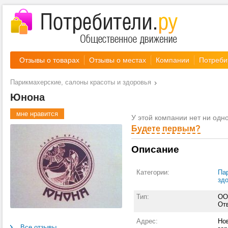
Отзывы о товарах
Отзывы о местах
Компании
Потреби
Парикмахерские, салоны красоты и здоровья
Юнона
мне нравится
У этой компании нет ни одно
Будете первым?
Описание
Категории:
Па
зд
Тип:
ОО
От
Адрес:
Нов
Все отзывы