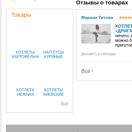
Отзывы о товарах
Товары
Марина Титова
КОТЛЕ
«ДРИГА
ничего,
можно б
пригото
КОТЛЕТЫ
НАГГЕТСЫ
Добавить в закладки
КАРТОФЕЛЬНЫЕ
КУРИНЫЕ
С ГРИБАМИ ,
"ЧАСАР",
МОЖАЙСКИЙ
300Г
МЯСНОЙ
Все
ДВОР
(КОРОБКА 5
КГ)
КОТЛЕТА
КОТЛЕТЫ
НЕЖНАЯ
КИЕВСКИЕ
"KOLIBRI".
600 Г (8 ШТ.)
Все