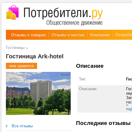
Отзывы о товарах
Отзывы о местах
Компании
Потреби
Гостиницы
Гостиница Ark-hotel
Описание
мне нравится
Тип:
Го
Описание:
Го
нед
Зап
го
Го
по
Эн
AmE
Последние отзывы
Vis
Все отзывы