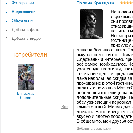
Фотографии
Полина Кравцова
Видеозаписи
Неплохая г
двухкомна
Обсуждение
они прояв
отказавши
Добавить фото
пожить в м
Несмотря н
Добавить видео
гостинице 
приемлемы
лишена большого шика. По
Потребители
аккуратно и опрятно. Пожал
Сдержанный интерьер, при
всё самое необходимое. Ч
ухоженную квартирку, нас
сочетание цены и предлож
даже небольшая скидка за с
проживание в этой гостини
оплаты с помощью MasterCa
небольшой гостинице на в
Вячеслав
дополнительные скидки. П
Лыков
обслуживающий персонал,
Все
компетентный. Моим друзья
доехать. В гостинице есть
вкусно и плотно пообедать 
В общем-то, мои друзья о
Добавить в закладки