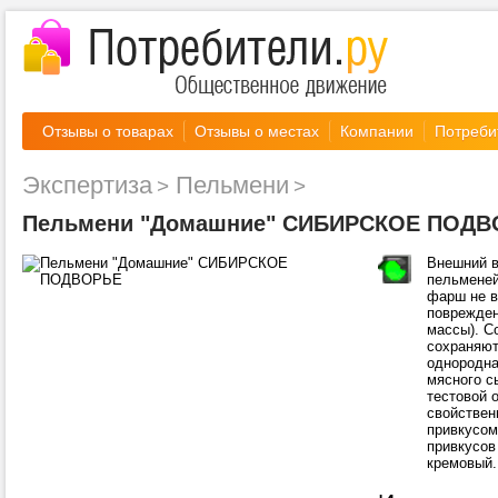
Отзывы о товарах
Отзывы о местах
Компании
Потреби
Экспертиза
Пельмени
Пельмени "Домашние" СИБИРСКОЕ ПОДВ
Внешний 
пельменеи
фарш не в
поврежденн
массы). С
сохраняют
однородна
мясного с
тестовой 
свойстве
привкусом
привкусов 
кремовый.