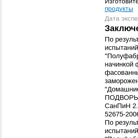
Изготовит
продукты
Дата экспе
Заключе
По резуль
испытании
"Полуфабр
начинкой
фасованны
замороже
"Домашни
ПОДВОРЬЕ
СанПиН 2.
52675-2006
По резуль
испытании