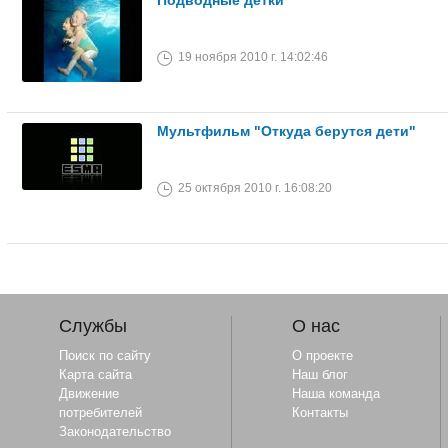
Подводные детки
19 ноября 2010 г. 14:02:46
Мультфильм "Откуда берутся дети"
25 октября 2010 г. 16:08:20
Службы
О нас
Поиск по сайту
О проекте
Карта сайта
Наш блог
Движение
Наша команда
потребителей
Контакты
Законодательство