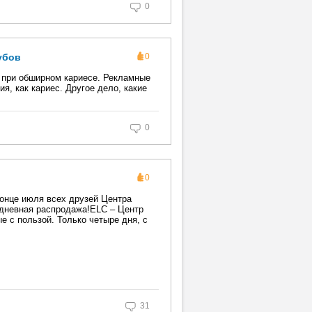
0
убов
0
в при обширном кариесе. Рекламные
я, как кариес. Другое дело, какие
0
0
конце июля всех друзей Центра
дневная распродажа!ELC – Центр
ые с пользой. Только четыре дня, с
31