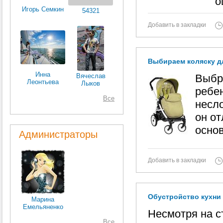
о
Игорь Семкин
54321
Добавить в закладки
Выбираем коляску д
Инна
Вячеслав
Выбр
Леонтьева
Лыков
ребен
Все
несло
он от
основ
Администраторы
Добавить в закладки
Обустройство кухни
Марина
Емельяненко
Несмотря на с
Все