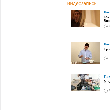
Видеозаписи
Как
Как
Впе
Как
При
Па
Мно