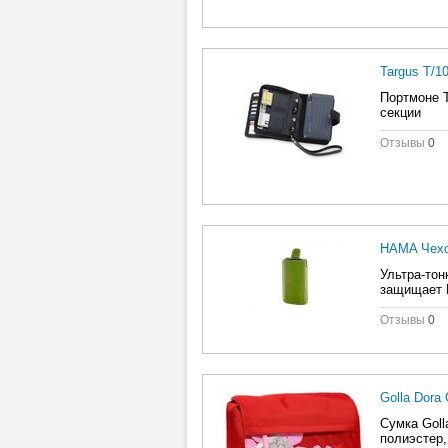
Targus T/1
Портмоне T
секции
Отзывы
0
HAMA Чехо
Ультра-тон
защищает В
Отзывы
0
Golla Dora
Сумка Goll
полиэстер,