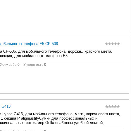
 мобильного телефона E5 CP-506
a CP-506, для мобильного телефона, дорожн., красного цвета,
 секция, для мобильного телефона E5
Хочу себе
0
У меня есть
0
e G413
a Lynne G413, для мобильного телефона, мягк., коричневого цвета,
 1 секция P alignjustifyСумки для профессиональных и
ссиональных фотокамер Golla снабжены удобной лямкой,