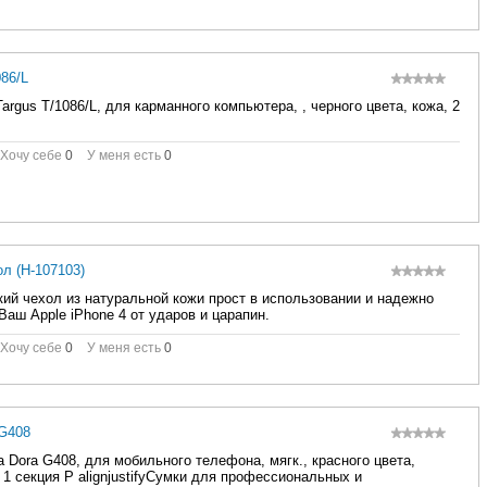
086/L
argus T/1086/L, для карманного компьютера, , черного цвета, кожа, 2
Хочу себе
0
У меня есть
0
л (H-107103)
кий чехол из натуральной кожи прост в использовании и надежно
аш Apple iPhone 4 от ударов и царапин.
Хочу себе
0
У меня есть
0
 G408
a Dora G408, для мобильного телефона, мягк., красного цвета,
 1 секция P alignjustifyСумки для профессиональных и