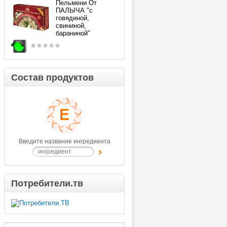
Пельмени От
ПАЛЫЧА "с
говядиной,
свининой,
бараниной"
Состав продуктов
Введите название ингредиента
Потребители.тв