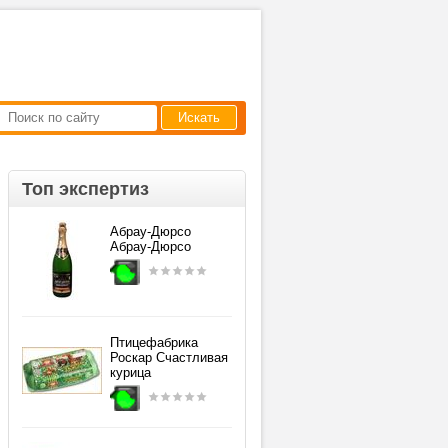
Искать
Топ экспертиз
Абрау-Дюрсо
Абрау-Дюрсо
Птицефабрика
Роскар Счастливая
курица