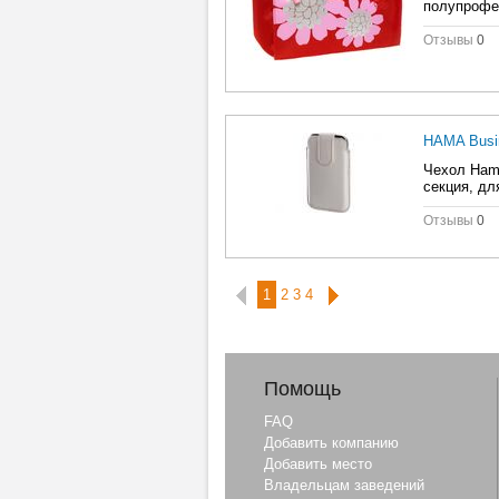
полупрофе
Отзывы
0
HAMA Busin
Чехол Hama
секция, дл
Отзывы
0
1
2
3
4
Помощь
FAQ
Добавить компанию
Добавить место
Владельцам заведений