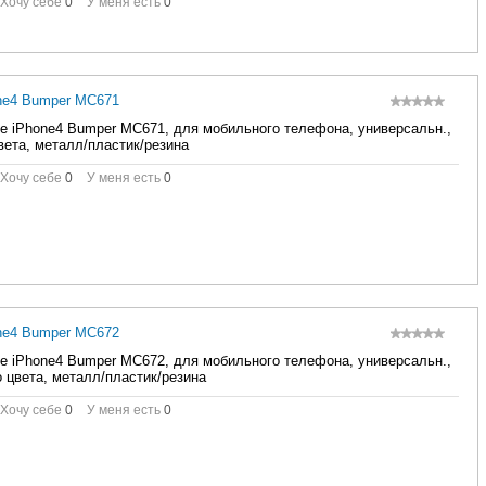
Хочу себе
0
У меня есть
0
one4 Bumper MC671
e iPhone4 Bumper MC671, для мобильного телефона, универсальн.,
вета, металл/пластик/резина
Хочу себе
0
У меня есть
0
one4 Bumper MC672
e iPhone4 Bumper MC672, для мобильного телефона, универсальн.,
 цвета, металл/пластик/резина
Хочу себе
0
У меня есть
0