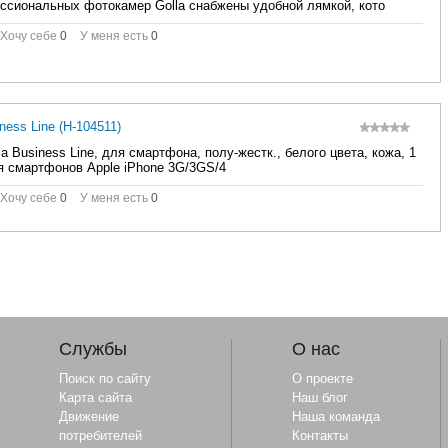
ссиональных фотокамер Golla снабжены удобной лямкой, кото
Хочу себе
0
У меня есть
0
ess Line (H-104511)
 Business Line, для смартфона, полу-жестк., белого цвета, кожа, 1
я смартфонов Apple iPhone 3G/3GS/4
Хочу себе
0
У меня есть
0
Службы
О нас
Поиск по сайту
О проекте
Карта сайта
Наш блог
Движение
Наша команда
потребителей
Контакты