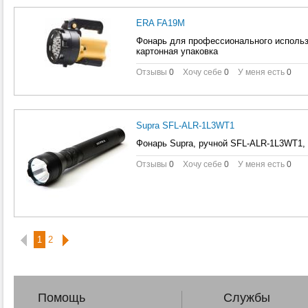
ERA FA19M
Фонарь для профессионального использ
картонная упаковка
Отзывы
0
Хочу себе
0
У меня есть
0
Supra SFL-ALR-1L3WT1
Фонарь Supra, ручной SFL-ALR-1L3WT1, ч
Отзывы
0
Хочу себе
0
У меня есть
0
1
2
Помощь
Службы