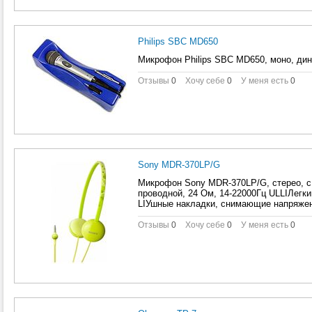
Philips SBC MD650
Микрофон Philips SBC MD650, моно, дин
Отзывы
0
Хочу себе
0
У меня есть
0
Sony MDR-370LP/G
Микрофон Sony MDR-370LP/G, стерео, с 
проводной, 24 Ом, 14-22000Гц ULLIЛегк
LIУшные накладки, снимающие напряжен
Отзывы
0
Хочу себе
0
У меня есть
0