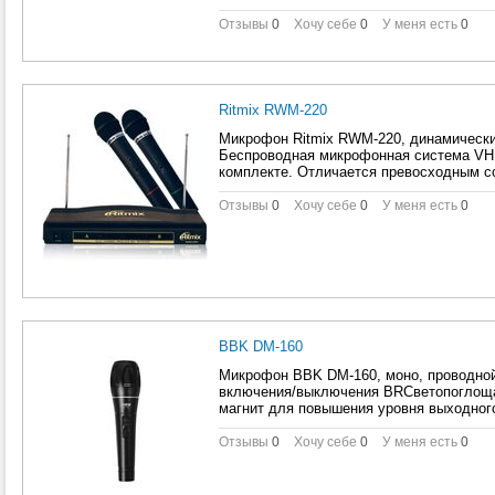
Отзывы
0
Хочу себе
0
У меня есть
0
Ritmix RWM-220
Микрофон Ritmix RWM-220, динамический
Беспроводная микрофонная система VH
комплекте. Отличается превосходным с
Отзывы
0
Хочу себе
0
У меня есть
0
BBK DM-160
Микрофон BBK DM-160, моно, проводной,
включения/выключения BRСветопоглощ
магнит для повышения уровня выходног
Отзывы
0
Хочу себе
0
У меня есть
0