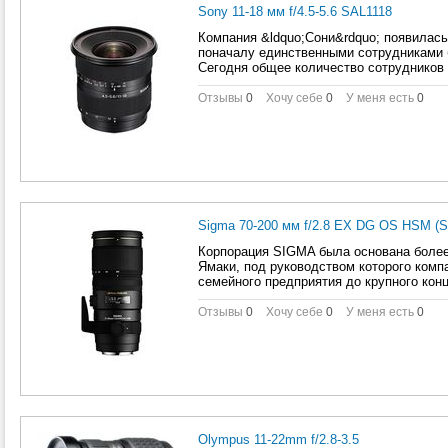
Sony 11-18 мм f/4.5-5.6 SAL1118
Компания &ldquo;Сони&rdquo; появилась
поначалу единственными сотрудниками 
Сегодня общее количество сотрудников
Отзывы
0
Хочу себе
0
У меня есть
0
Sigma 70-200 мм f/2.8 EX DG OS HSM (S
Корпорация SIGMA была основана более
Ямаки, под руководством которого комп
семейного предприятия до крупного кон
Отзывы
0
Хочу себе
0
У меня есть
0
Olympus 11-22mm f/2.8-3.5