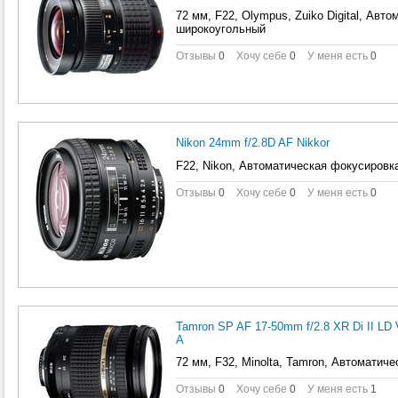
72 мм, F22, Olympus, Zuiko Digital, Авт
широкоугольный
Отзывы
0
Хочу себе
0
У меня есть
0
Nikon 24mm f/2.8D AF Nikkor
F22, Nikon, Автоматическая фокусировк
Отзывы
0
Хочу себе
0
У меня есть
0
Tamron SP AF 17-50mm f/2.8 XR Di II LD V
A
72 мм, F32, Minolta, Tamron, Автоматич
Отзывы
0
Хочу себе
0
У меня есть
1