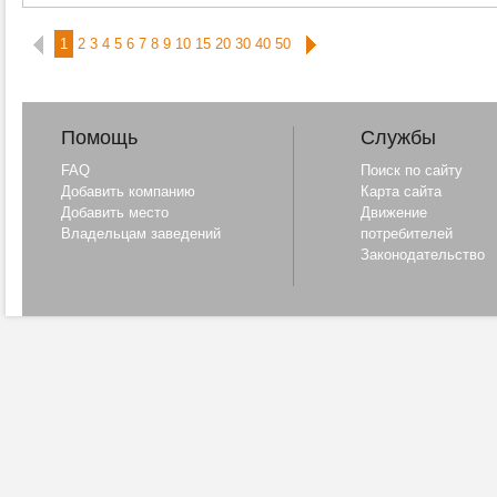
1
2
3
4
5
6
7
8
9
10
15
20
30
40
50
Помощь
Службы
FAQ
Поиск по сайту
Добавить компанию
Карта сайта
Добавить место
Движение
Владельцам заведений
потребителей
Законодательство