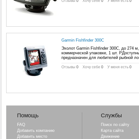
Отзывы
0
Хочу себе
0
У меня есть
0
Garmin Fishfinder 300C
Эхолот Garmin Fishfinder 300C, до 274 м
коммерческой упаковке, 1 шт. PДоступны
предназначен для любителей рыбной ло
Отзывы
0
Хочу себе
0
У меня есть
0
Помощь
Службы
FAQ
Поиск по сайту
Добавить компанию
Карта сайта
Добавить место
Движение