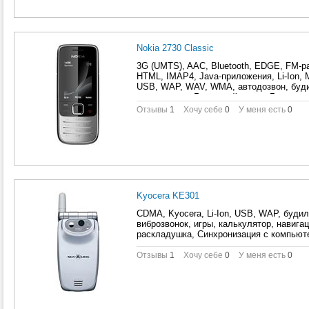
компьютером, слайдер, телефон, цветн
Nokia 2730 Classic
3G (UMTS), AAC, Bluetooth, EDGE, FM-
HTML, IMAP4, Java-приложения, Li-Ion,
USB, WAP, WAV, WMA, автодозвон, буди
виброзвонок, Голосовой набор, Громкая 
видеороликов, игры, Использование в к
Отзывы
1
Хочу себе
0
У меня есть
0
классический, навигационная клавиша, 
планировщик задач, Поиск по книжке, П
компьютером, стереодинамики, телефон
шаблоны сообщений
Kyocera KE301
CDMA, Kyocera, Li-Ion, USB, WAP, будил
виброзвонок, игры, калькулятор, навига
раскладушка, Синхронизация с компьюте
Отзывы
1
Хочу себе
0
У меня есть
0