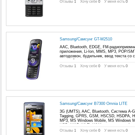
Камера для видеоконференций, планиров
Отзывы
1
Хочу себе
0
У меня есть
0
Поиск по книжке, Профиль A2DP, Режим 
компьютером, слайдер, телефон, цветн
сообщений
Samsung/Самсунг GT-M2510
AAC, Bluetooth, EDGE, FM-радиоприемн
приложения, Li-Ion, MMS, MP3, POP/SM
автодозвон, будильник, ввод текста со 
метки, Запись видеороликов, игры, Исп
калькулятор, навигационная клавиша, о
Отзывы
1
Хочу себе
0
У меня есть
0
планировщик задач, Поиск по книжке, П
компьютером, слайдер, телефон, цветн
Samsung/Самсунг B7300 Omnia LITE
3G (UMTS), AAC, Bluetooth, Cистема A
Tagging, GPRS, GSM, HSCSD, HSDPA, HT
MP3, MS Windows Mobile, MS Windows M
USB, WAP, Wi-Fi, WMA, автодозвон, Авт
автофокус, будильник, ввод текста со 
Отзывы
1
Хочу себе
0
У меня есть
0
GPS-приемник, Громкая связь, Запись в