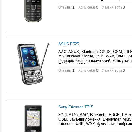
голосовое управление, Голосовой набор
видеороликов, игры, калькулятор, класс
Отзывы
1
Хочу себе
0
У меня есть
0
отправка SMS нескольким адресатам, пл
Профиль A2DP, Режим полета, Синхрони
цветной TFT, цифровой Zoom
ASUS P525
AAC, ASUS, Bluetooth, GPRS, GSM, IRDA
MS Windows Mobile, USB, WAV, Wi-Fi, W
видеороликов, классический, коммуника
Профиль A2DP, режим макросъемки, сен
Отзывы
1
Хочу себе
0
У меня есть
0
Sony Ericsson T715
3G (UMTS), AAC, Bluetooth, EDGE, FM-р
GSM, Java-приложения, Li-polymer, MM
Ericsson, USB, WAP, будильник, виброзв
видеороликов, игры, Использование в к