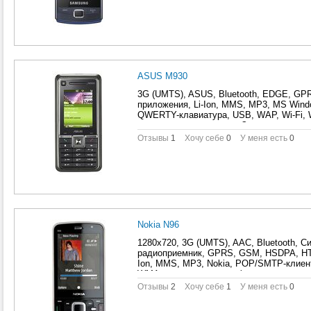
качестве USB-накопителя, калькулятор
классический, коммуникатор, отправка
планировщик задач, поддержка PictBrid
по книжке, Профиль A2DP, Режим полета
Синхронизация с компьютером, цветной
ASUS M930
3G (UMTS), ASUS, Bluetooth, EDGE, GP
приложения, Li-Ion, MMS, MP3, MS Wind
QWERTY-клавиатура, USB, WAP, Wi-Fi, 
словарем, виброзвонок, Запись видеоро
видеоконференций, коммуникатор, нави
Отзывы
1
Хочу себе
0
У меня есть
0
задач, поддержка файлов MS Office, ра
компьютером, цветной TFT
Nokia N96
1280x720, 3G (UMTS), AAC, Bluetooth, 
радиоприемник, GPRS, GSM, HSDPA, HTM
Ion, MMS, MP3, Nokia, POP/SMTP-клиент
WMA, автодозвон, автофокус, будильник
виброзвонок, встроенная, Встроенный G
Отзывы
2
Хочу себе
1
У меня есть
0
Запись видеороликов, игры, калькулято
коммуникатор, навигационная клавиша,