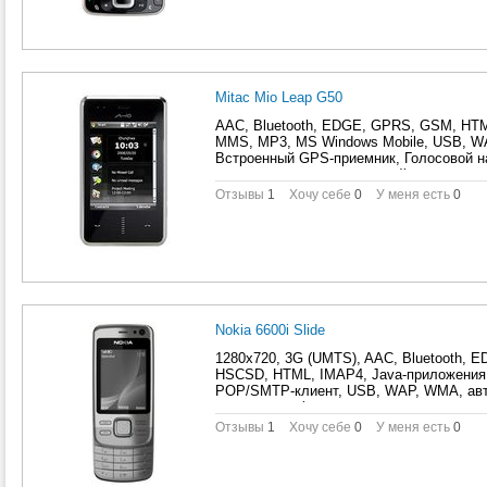
планировщик задач, поддержка PictBrid
Синхронизация с компьютером, слайдер
шаблоны сообщений
Mitac Mio Leap G50
AAC, Bluetooth, EDGE, GPRS, GSM, HTML,
MMS, MP3, MS Windows Mobile, USB, WA
Встроенный GPS-приемник, Голосовой на
видеороликов, классический, коммуника
файлов MS Office, Профиль A2DP, сенс
Отзывы
1
Хочу себе
0
У меня есть
0
Nokia 6600i Slide
1280x720, 3G (UMTS), AAC, Bluetooth,
HSCSD, HTML, IMAP4, Java-приложения, 
POP/SMTP-клиент, USB, WAP, WMA, авт
экрана, автофокус, будильник, ввод тек
встроенная, голосовое управление, Голо
Отзывы
1
Хочу себе
0
У меня есть
0
Запись видеороликов, игры, калькулято
навигационная клавиша, отправка SMS 
задач, Поиск по книжке, Профиль A2DP,