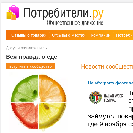
Отзывы о товарах
Отзывы о местах
Компании
Потреби
Досуг и развлечение
Вся правда о еде
Новости сообщест
вступить в сообщество
На afterparty фестив
Т
с
п
займутся пова
где 9 ноября 