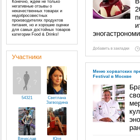
В
Конечно, ждем не только
негативные отзывы о
2
некачественных товарах и
недобросовестных
п
производителях продуктов
и
питания, но и хорошие оценки
для самых достойных товаров
эногастрономи
категории Food & Drinks!
Добавить в закладки
Участники
Меню хорватских пре
Festival в Москве
Бра
св
54321
Светлана
мер
Загвоздина
ку
эно
ран
Вячеслав
Юля