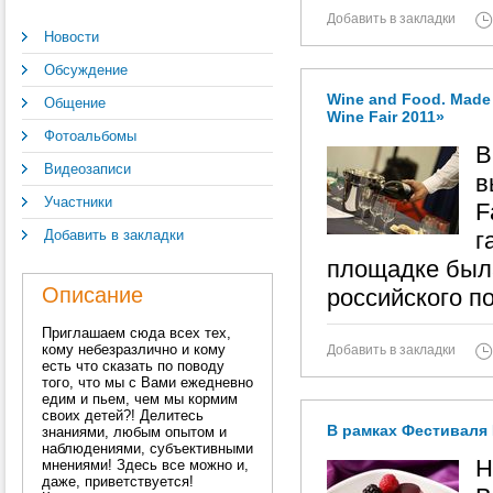
Добавить в закладки
Новости
Обсуждение
Wine and Food. Made 
Общение
Wine Fair 2011»
Фотоальбомы
В
Видеозаписи
в
Участники
F
Добавить в закладки
г
площадке был
Описание
российского п
Приглашаем сюда всех тех,
кому небезразлично и кому
Добавить в закладки
есть что сказать по поводу
того, что мы с Вами ежедневно
едим и пьем, чем мы кормим
своих детей?! Делитесь
В рамках Фестиваля 
знаниями, любым опытом и
наблюдениями, субъективными
Н
мнениями! Здесь все можно и,
даже, приветствуется!