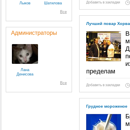
Добавить в закладки
Лыков
Шатилова
Все
Лучший повар Хорват
Администраторы
В
м
Д
п
и
Лана
пределам
Денисова
Все
Добавить в закладки
Грудное мороженое
Б
м