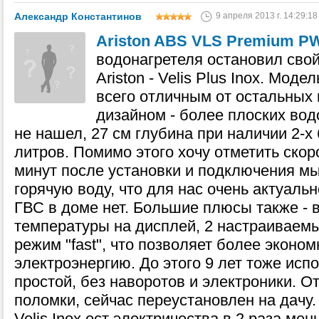
Александр Константинов
9 апреля 2013 г. 14:29:18
Ariston ABS VLS Premium P
водонагретеля остановил свой
Ariston - Velis Plus Inox. Мод
всего отличным от остальных
дизайном - более плоских вод
не нашел, 27 см глубина при наличии 2-х
литров. Помимо этого хочу отметить скоро
минут после установки и подключения м
горячую воду, что для нас очень актуальн
ГВС в доме нет. Большие плюсы также - 
температуры на дисплей, 2 настраиваемы
режим "fast", что позволяет более эконо
электроэнергию. До этого 9 лет тоже исп
простой, без наворотов и электроники. О
поломки, сейчас переустановлен на дачу
Velis Inox ест электричества в 2 раза ме