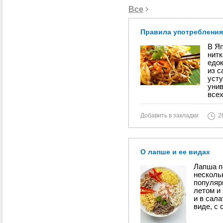
Все
Правила употреблени
В Яп
нитк
едок
из 
усту
уни
всех
Добавить в закладки
2
О лапше и ее видах
Лапша п
несколь
популяр
летом и 
и в сала
виде, с 