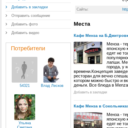
«Л
хар
Добавить в закладки
Сайты:
htt
св
кар
Отправить сообщение
ви
Места
ази
Добавить фото
так
не
Добавить видео
Кафе Менза на Б.Дмитров
кит
«с
Менза - те
ми
Потребители
японскую к
— а
едят не т
утк
популярно
дре
лапши. Ме
В 
города, у 
мо
времени.Концепция заведе
тр
ресторан для вечно спешащ
пе
котором можно быстро и в
гед
деньги. Все блюда в Menza
54321
Влад Лесков
ил
мо
Добавить в закладки
япо
бу
Ау
Кафе Менза в Сокольника
пр
пр
Менза - те
па
японскую к
де
Ульяна
едят не т
уд
Сметана