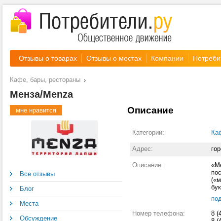
Отзывы о товарах
Отзывы о местах
Компании
Потреби
Кафе, бары, рестораны
Менза/Menza
Описание
мне нравится
Категории:
Ка
Адрес:
го
Описание:
«М
по
Все отзывы
(«
бук
Блог
со
по
бол
Места
яп
Номер телефона:
8 (
о 
Обсуждение
8 (