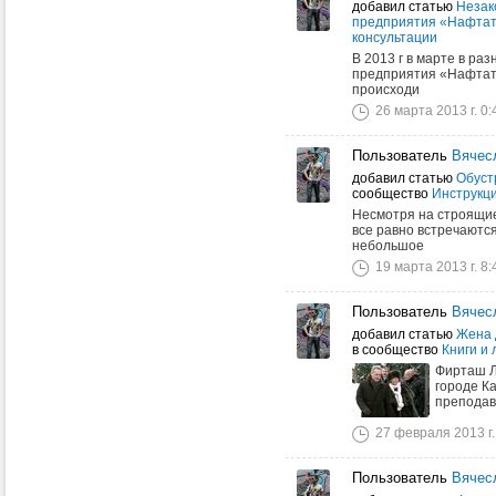
добавил статью
Незак
предприятия «Нафта
консультации
В 2013 г в марте в ра
предприятия «Нафтатр
происходи
26 марта 2013 г. 0:
Пользователь
Вячес
добавил статью
Обуст
сообщество
Инструкц
Несмотря на строящие
все равно встречаются
небольшое
19 марта 2013 г. 8:
Пользователь
Вячес
добавил статью
Жена 
в сообщество
Книги и
Фирташ Л
городе К
преподав
27 февраля 2013 г.
Пользователь
Вячес