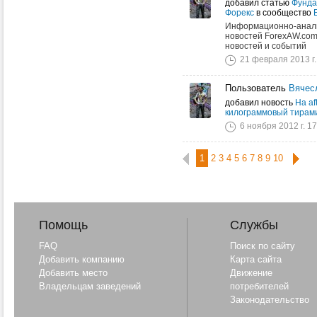
добавил статью
Фунда
Форекс
в сообщество
Информационно-анали
новостей ForexAW.com
новостей и событий
21 февраля 2013 г.
Пользователь
Вячес
добавил новость
На af
килограммовый тирам
6 ноября 2012 г. 17
1
2
3
4
5
6
7
8
9
10
Помощь
Службы
FAQ
Поиск по сайту
Добавить компанию
Карта сайта
Добавить место
Движение
Владельцам заведений
потребителей
Законодательство