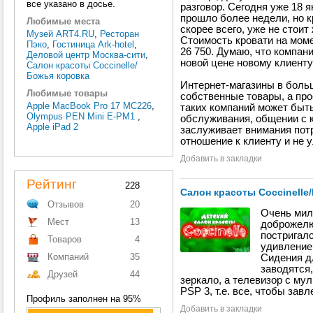
все указано в досье.
разговор. Сегодня уже 18 
прошло более недели, но кр
Любимые места
скорее всего, уже не стоит
Музей ART4.RU
,
Ресторан
Стоимость кровати на моме
Пэко
,
Гостиница Ark-hotel
,
26 750. Думаю, что компан
Деловой центр Москва-сити
,
новой цене новому клиенту
Салон красоты Coccinelle/
Божья коровка
Интернет-магазины в боль
Любимые товары
собственные товары, а про
Apple MacBook Pro 17 MC226
,
таких компаний может быт
Olympus PEN Mini E-PM1
,
обслуживания, общении с 
Apple iPad 2
заслуживает внимания потр
отношение к клиенту и не 
Добавить в закладки
Рейтинг
228
Салон красоты Coccinelle
15 января 2012 г. 
Отзывов
20
Очень мил
Мест
13
доброжелю
постригалс
Товаров
4
удивление
Компаний
35
Сидения д
заводятся,
Друзей
44
зеркало, а телевизор с му
PSP 3, т.е. все, чтобы зав
Профиль заполнен на 95%
Добавить в закладки