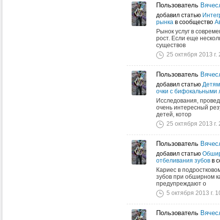
Пользователь
Вячес
добавил статью
Интег
рынка
в сообщество
А
Рынок услуг в соврем
рост. Если еще нескол
существов
25 октября 2013 г. 
Пользователь
Вячес
добавил статью
Детям
очки с бифокальными
Исследования, прове
очень интересный рез
детей, котор
25 октября 2013 г. 
Пользователь
Вячес
добавил статью
Обшир
отбеливания зубов
в 
Кариес в подростково
зубов при обширном к
предупреждают о
5 октября 2013 г. 1
Пользователь
Вячес