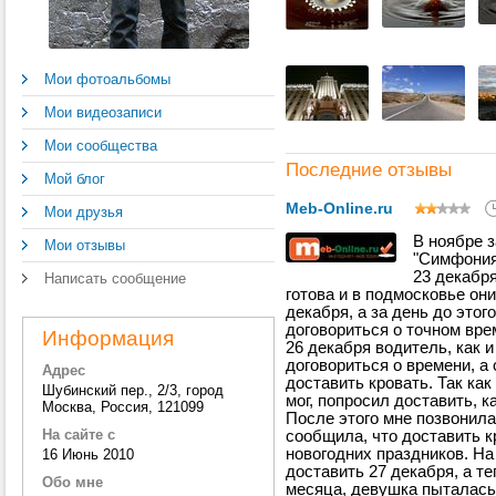
Мои фотоальбомы
Мои видеозаписи
Мои сообщества
Последние отзывы
Мой блог
Meb-Online.ru
Мои друзья
В ноябре з
Мои отзывы
"Симфония
23 декабря
Написать сообщение
готова и в подмосковье они
декабря, а за день до этог
договориться о точном вре
Информация
26 декабря водитель, как и
договориться о времени, а
Адрес
доставить кровать. Так как
Шубинский пер., 2/3, город
мог, попросил доставить, к
Москва, Россия, 121099
После этого мне позвонила
На сайте с
сообщила, что доставить к
новогодних праздников. На
16 Июнь 2010
доставить 27 декабря, а т
Обо мне
месяца, девушка пыталась