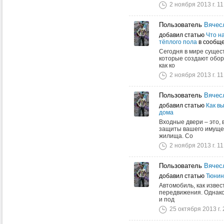
2 ноября 2013 г. 11
Пользователь
Вячес
добавил статью
Что н
тёплого пола
в сообщ
Сегодня в мире сущес
которые создают обор
как ко
2 ноября 2013 г. 11
Пользователь
Вячес
добавил статью
Как в
дома
Входные двери – это, 
защиты вашего имущес
жилища. Со
2 ноября 2013 г. 11
Пользователь
Вячес
добавил статью
Тюнин
Автомобиль, как извес
передвижения. Однако 
и под
25 октября 2013 г. 