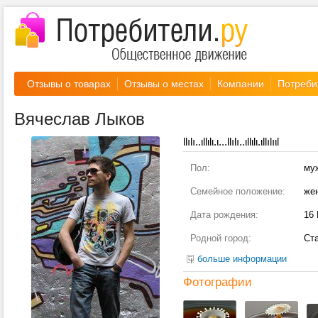
Отзывы о товарах
Отзывы о местах
Компании
Потреби
Вячеслав Лыков
llılı..ιllιlι.ι...llılı..ιllιlι.ιllılıιl
Пол:
му
Семейное положение:
же
Дата рождения:
16
Родной город:
Ст
больше информации
Фотографии