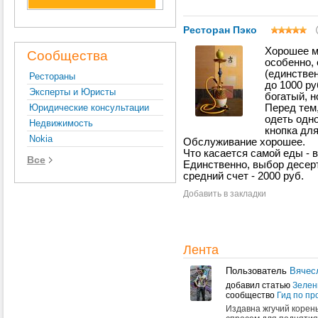
Ресторан Пэко
Хорошее м
Сообщества
особенно,
(единствен
Рестораны
до 1000 ру
Эксперты и Юристы
богатый, н
Юридические консультации
Перед тем,
одеть одно
Недвижимость
кнопка для
Nokia
Обслуживание хорошее.
Что касается самой еды - 
Все
Единственно, выбор десерт
средний счет - 2000 руб.
Добавить в закладки
Лента
Пользователь
Вячес
добавил статью
Зелен
сообщество
Гид по пр
Издавна жгучий корен