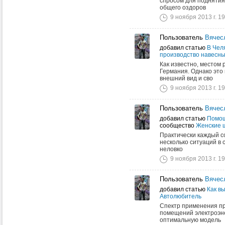
спросом для поднятия
общего оздоров
9 ноября 2013 г. 19
Пользователь
Вячес
добавил статью
В Чел
производство навесн
Как известно, местом
Германия. Однако это
внешний вид и сво
9 ноября 2013 г. 19
Пользователь
Вячес
добавил статью
Помощ
сообщество
Женские 
Практически каждый с
несколько ситуаций в 
неловко
9 ноября 2013 г. 19
Пользователь
Вячес
добавил статью
Как в
Автолюбитель
Спектр применения п
помещений электроэне
оптимальную модель