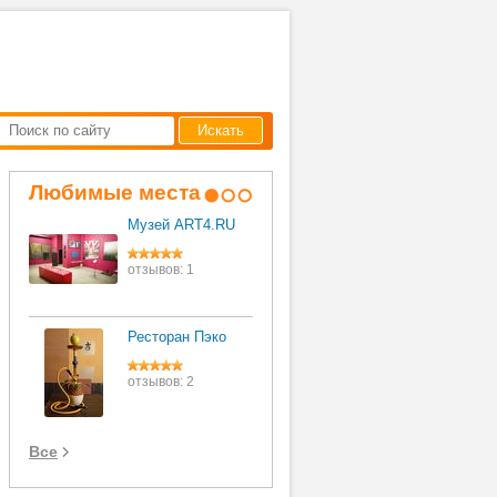
Искать
Любимые места
Музей ART4.RU
Гостиница Ark-
hotel
отзывов: 1
отзывов: 1
Ресторан Пэко
Деловой центр
Москва-сити
отзывов: 2
отзывов: 1
Все