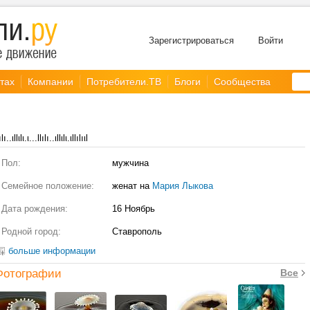
Зарегистрироваться
Войти
тах
Компании
Потребители.ТВ
Блоги
Сообщества
ılı..ιllιlι.ι...llılı..ιllιlι.ιllılıιl
Пол:
мужчина
Семейное положение:
женат на
Мария Лыкова
Дата рождения:
16 Ноябрь
Родной город:
Ставрополь
больше информации
Фотографии
Все