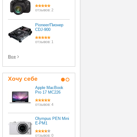
отзывов: 3
отзывов: 2
Pioneer/Пионер
Apple iPhone 4
CDJ-900
32Gb
отзывов: 1
отзывов: 5
Все
Хочу себе
Apple MacBook
Apple iPad 2
Pro 17 MC226
отзывов: 0
отзывов: 4
Olympus PEN Mini
E-PM1
отзывов: 0