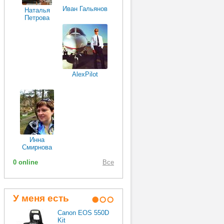
Иван Гальянов
Наталья
Петрова
AlexPilot
Инна
Смирнова
0 online
Все
У меня есть
Canon EOS 550D
Apple iPad
Kit