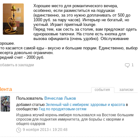
Хорошее место для романтического вечера,
особенно, если разместиться на подушках
(единственно, за это нужно доплачивать от 500 до
1000 руб. за пару часов). Интерьер не богатый, но
уютный. Играет приятный lounge.
Перед тем, как сесть за столик, вам предложат одеть
одноразовые тапочки. На столе есть кнопка для
вызова официанта (очень удобно). Обслуживание
орошее.
то касается самой еды - вкусно и большие порции. Единственно, выбор
есерта довольно ограничен.
редний счет - 2000 руб.
обавить в закладки
1
Лента
события
записки
Пользователь
Вячеслав Лыков
добавил статью
Зеленый чай с имбирем: здоровье и красота
в
сообщество
Гид по продуктовым сетям
Издавна жгучий корень имбиря пользовался на Востоке большим
спросом для поднятия иммунитета, для борьбы с хворями и
общего оздоров
9 ноября 2013 г. 19:20:48