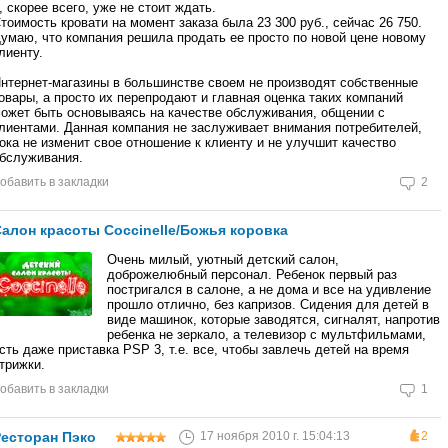
, скорее всего, уже не стоит ждать.
тоимость кровати на момент заказа была 23 300 руб., сейчас 26 750.
умаю, что компания решила продать ее просто по новой цене новому
лиенту.
нтернет-магазины в большинстве своем не производят собственные
овары, а просто их перепродают и главная оценка таких компаний
ожет быть основываясь на качестве обслуживания, общении с
лиентами. Данная компания не заслуживает внимания потребителей,
ока не изменит свое отношение к клиенту и не улучшит качество
бслуживания.
обавить в закладки
2
алон красоты Coccinelle/Божья коровка
15 января 2012 г. 18:56:39
1
Очень милый, уютный детский салон,
доброжелюбный персонал. Ребенок первый раз
постригался в салоне, а не дома и все на удивление
прошло отлично, без капризов. Сидения для детей в
виде машинок, которые заводятся, сигналят, напротив
ребенка не зеркало, а телевизор с мультфильмами,
сть даже приставка PSP 3, т.е. все, чтобы завлечь детей на время
трижки.
обавить в закладки
1
есторан Пэко
17 ноября 2010 г. 15:04:13
2