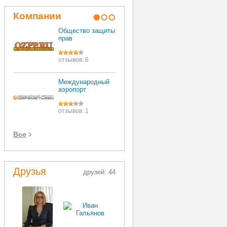
Компании
Общество защиты
Райффайзенбанк
прав
потребителей
отзывов: 1
отзывов: 6
Международный
British Petroleum
аэропорт
Шереметьево
отзывов: 3
отзывов: 1
Все
Друзья
друзей: 44