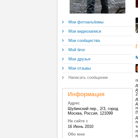
Мои фотоальбомы
Мои видеозаписи
Мои сообщества
Мой блог
M
Мои друзья
Мои отзывы
Написать сообщение
п
д
д
Информация
2
д
Адрес
д
п
Шубинский пер., 2/3, город
П
Москва, Россия, 121099
д
На сайте с
п
16 Июнь 2010
т
п
Обо мне
п