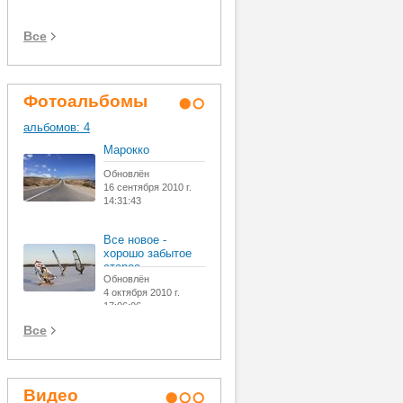
Все
Фотоальбомы
альбомов: 4
Марокко
Разное
Обновлён
Обновлён
16 сентября 2010 г.
30 сентября 2011 г.
14:31:43
14:06:09
Все новое -
Личное
хорошо забытое
Обновлён
старое
20 сентября 2010 г.
Обновлён
16:34:22
4 октября 2010 г.
17:06:06
Все
Видео