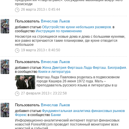
предприятия «Нафтатранс». Обсуждение махинаций вокруг него
происходи
26 марта 2013 г. 0:45:44
Пользователь
Вячеслав Лыков
добавил статью
Обустройство кухни небольших размеров.
в
сообщество
Инструкция по применению
Несмотря на строящиеся новые дома и дома с большими кухнями,
все равно встречаются такие планировки, где кухне отводится
небольшое
19 марта 2013 г. 8:40:50
Пользователь
Вячеслав Лыков
добавил статью
Жена Дмитрия Фирташа Лада Фирташ. Биография.
в сообщество
Книги и литература
Фирташ Лада Павловна родилась в подмосковном
городе Кашира 26 июня 1972 года. Мать –
преподаватель русского языка и литературы в ш
27 февраля 2013 г. 23:22:58
Пользователь
Вячеслав Лыков
добавил статью
Фундаментальная аналитика финансовых рынков
Форекс
в сообщество
Банки
Информационно-аналитический интернет портал финансовых
новостей ForexAW.com проводит постоянный мониторинг всех
новостей и событий