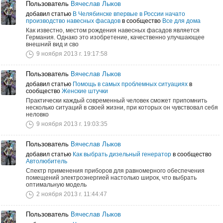
Пользователь
Вячеслав Лыков
добавил статью
В Челябинске впервые в России начато
производство навесных фасадов
в сообщество
Все для дома
Как известно, местом рождения навесных фасадов является
Германия. Однако это изобретение, качественно улучшающее
внешний вид и сво
9 ноября 2013 г. 19:17:58
Пользователь
Вячеслав Лыков
добавил статью
Помощь в самых проблемных ситуациях
в
сообщество
Женские штучки
Практически каждый современный человек сможет припомнить
несколько ситуаций в своей жизни, при которых он чувствовал себя
неловко
9 ноября 2013 г. 19:03:35
Пользователь
Вячеслав Лыков
добавил статью
Как выбрать дизельный генератор
в сообщество
Автолюбитель
Спектр применения приборов для равномерного обеспечения
помещений электроэнергией настолько широк, что выбрать
оптимальную модель
2 ноября 2013 г. 11:44:47
Пользователь
Вячеслав Лыков