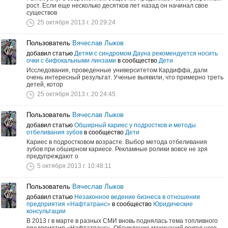
рост. Если еще несколько десятков лет назад он начинал свое
существов
25 октября 2013 г. 20:29:24
Пользователь
Вячеслав Лыков
добавил статью
Детям с синдромом Дауна рекомендуется носить
очки с бифокальными линзами
в сообщество
Дети
Исследования, проведенные университетом Кардиффа, дали
очень интересный результат. Ученые выявили, что примерно треть
детей, котор
25 октября 2013 г. 20:24:45
Пользователь
Вячеслав Лыков
добавил статью
Обширный кариес у подростков и методы
отбеливания зубов
в сообщество
Дети
Кариес в подростковом возрасте. Выбор метода отбеливания
зубов при обширном кариесе. Рекламные ролики вовсе не зря
предупреждают о
5 октября 2013 г. 10:48:11
Пользователь
Вячеслав Лыков
добавил статью
Незаконное ведение бизнеса в отношении
предприятия «Нафтатранс»
в сообщество
Юридические
консультации
В 2013 г в марте в разных СМИ вновь поднялась тема топливного