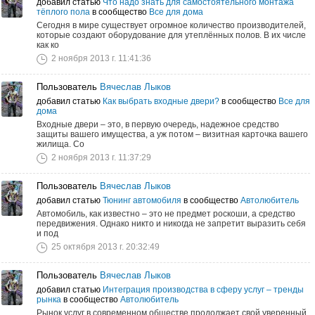
добавил статью
Что надо знать для самостоятельного монтажа
тёплого пола
в сообщество
Все для дома
Сегодня в мире существует огромное количество производителей,
которые создают оборудование для утеплённых полов. В их числе
как ко
2 ноября 2013 г. 11:41:36
Пользователь
Вячеслав Лыков
добавил статью
Как выбрать входные двери?
в сообщество
Все для
дома
Входные двери – это, в первую очередь, надежное средство
защиты вашего имущества, а уж потом – визитная карточка вашего
жилища. Со
2 ноября 2013 г. 11:37:29
Пользователь
Вячеслав Лыков
добавил статью
Тюнинг автомобиля
в сообщество
Автолюбитель
Автомобиль, как известно – это не предмет роскоши, а средство
передвижения. Однако никто и никогда не запретит выразить себя
и под
25 октября 2013 г. 20:32:49
Пользователь
Вячеслав Лыков
добавил статью
Интеграция производства в сферу услуг – тренды
рынка
в сообщество
Автолюбитель
Рынок услуг в современном обществе продолжает свой уверенный