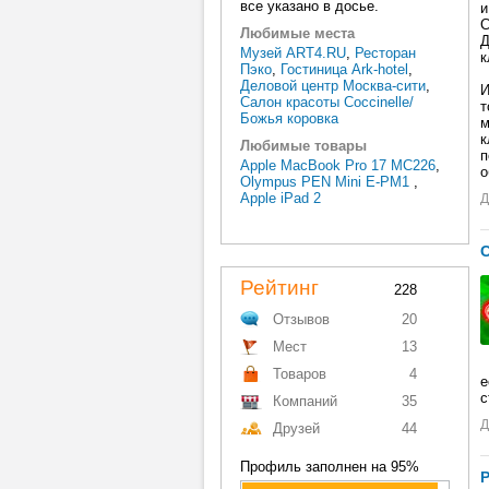
все указано в досье.
и
С
Любимые места
Д
Музей ART4.RU
,
Ресторан
к
Пэко
,
Гостиница Ark-hotel
,
Деловой центр Москва-сити
,
И
Салон красоты Coccinelle/
т
Божья коровка
м
к
Любимые товары
п
Apple MacBook Pro 17 MC226
,
о
Olympus PEN Mini E-PM1
,
Apple iPad 2
Д
С
Рейтинг
228
Отзывов
20
Мест
13
Товаров
4
е
с
Компаний
35
Д
Друзей
44
Профиль заполнен на 95%
Р