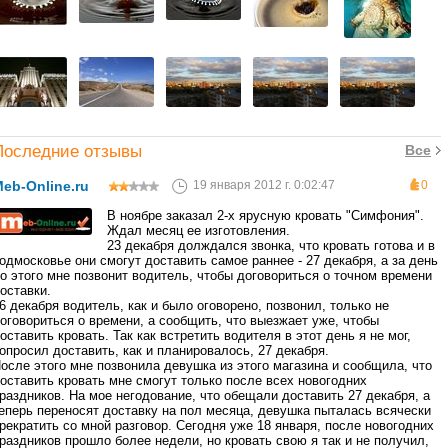
Последние отзывы
Все
eb-Online.ru
19 января 2012 г. 0:02:47
0
В ноябре заказал 2-х ярусную кровать "Симфония".
Ждал месяц ее изготовления.
23 декабря долждался звонка, что кровать готова и в
одмосковье они смогут доставить самое раннее - 27 декабря, а за день
о этого мне позвонит водитель, чтобы договориться о точном времени
оставки.
6 декабря водитель, как и было оговорено, позвонил, только не
оговориться о времени, а сообщить, что выезжает уже, чтобы
оставить кровать. Так как встретить водителя в этот день я не мог,
опросил доставить, как и планировалось, 27 декабря.
осле этого мне позвонила девушка из этого магазина и сообщила, что
оставить кровать мне смогут только после всех новогодних
раздников. На мое негодование, что обещали доставить 27 декабря, а
еперь переносят доставку на пол месяца, девушка пыталась всячески
рекратить со мной разговор. Сегодня уже 18 января, после новогодних
раздников прошло более недели, но кровать свою я так и не получил,